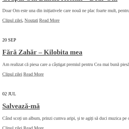
Doar Om este una din inițiativele care nouă ne plac foarte mult, pentru 
Clipul zilei
,
Noutati
Read More
20
SEP
Fără Zahăr – Kilobita mea
Am realizat că piesa care a câștigat premiul pentru Cea mai bună piesă 
Clipul zilei
Read More
02
JUL
Salvează-mă
Când scoți un album, prinzi cumva aripi, și te agiți să duci muzica pe ori
Clipul zilei
Read More