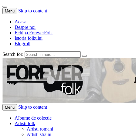
Skip to content
Menu
Acasa
Despre noi
Echipa ForeverFolk
Istoria folkului
Blogroll
Search for:
ForeverFolk
Muzica sufletului tau
Skip to content
Menu
Albume de colectie
Artisti folk
Artisti romani
Artisti straini