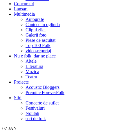
Concursuri
Lansari
Multimedia
Autografe
Cantece in oglinda
Clipul zilei
Galerii foto
Piese de ascultat
Top 100 Folk
video-reportaj
Nu e folk, dar ne place
Altele
Literatura
Muzica
Teatru
Proiecte
Acoustic Bloggers
Premiile ForeverFolk
Stiri
Concerte de suflet
Festivaluri
Noutati
seri de folk
07
JAN