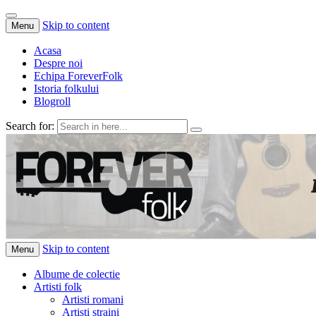
Skip to content
Menu
Acasa
Despre noi
Echipa ForeverFolk
Istoria folkului
Blogroll
Search for:
ForeverFolk
Muzica sufletului tau
Skip to content
Menu
Albume de colectie
Artisti folk
Artisti romani
Artisti straini