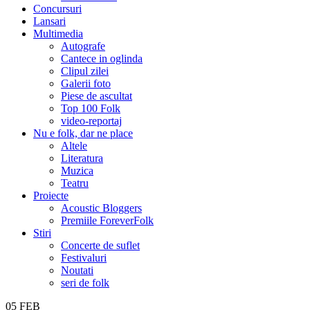
Concursuri
Lansari
Multimedia
Autografe
Cantece in oglinda
Clipul zilei
Galerii foto
Piese de ascultat
Top 100 Folk
video-reportaj
Nu e folk, dar ne place
Altele
Literatura
Muzica
Teatru
Proiecte
Acoustic Bloggers
Premiile ForeverFolk
Stiri
Concerte de suflet
Festivaluri
Noutati
seri de folk
05
FEB