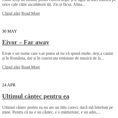
orice cale către ascultătorii tăi. Zis și făcut, Alina...
Clipul zilei
Read More
30
MAY
Eivor – Far away
Eivør e un nume care s-ar putea să nu vă spună multe, deși a cantat
și în România, dar și în cunoscuta emisiune de muzică de la...
Clipul zilei
Read More
24
APR
Ultimul cântec pentru ea
Ultimul cântec pentru ea nu are un titlu corect, dacă mă întrebați pe
mine. Pentru că nu e un cântec, e o mărturisire, e un adio,...