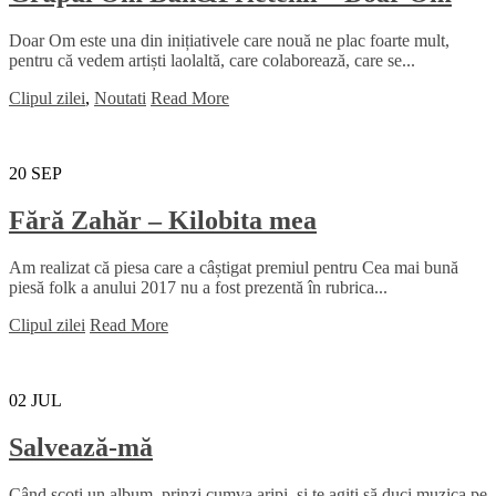
Doar Om este una din inițiativele care nouă ne plac foarte mult,
pentru că vedem artiști laolaltă, care colaborează, care se...
Clipul zilei
,
Noutati
Read More
20
SEP
Fără Zahăr – Kilobita mea
Am realizat că piesa care a câștigat premiul pentru Cea mai bună
piesă folk a anului 2017 nu a fost prezentă în rubrica...
Clipul zilei
Read More
02
JUL
Salvează-mă
Când scoți un album, prinzi cumva aripi, și te agiți să duci muzica pe