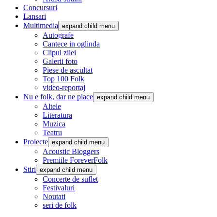
Concursuri
Lansari
Multimedia
expand child menu
Autografe
Cantece in oglinda
Clipul zilei
Galerii foto
Piese de ascultat
Top 100 Folk
video-reportaj
Nu e folk, dar ne place
expand child menu
Altele
Literatura
Muzica
Teatru
Proiecte
expand child menu
Acoustic Bloggers
Premiile ForeverFolk
Stiri
expand child menu
Concerte de suflet
Festivaluri
Noutati
seri de folk