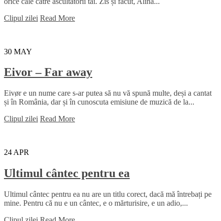
orice cale către ascultătorii tăi. Zis și făcut, Alina...
Clipul zilei
Read More
30
MAY
Eivor – Far away
Eivør e un nume care s-ar putea să nu vă spună multe, deși a cantat
și în România, dar și în cunoscuta emisiune de muzică de la...
Clipul zilei
Read More
24
APR
Ultimul cântec pentru ea
Ultimul cântec pentru ea nu are un titlu corect, dacă mă întrebați pe
mine. Pentru că nu e un cântec, e o mărturisire, e un adio,...
Clipul zilei
Read More