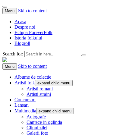
Skip to content
Menu
Acasa
Despre noi
Echipa ForeverFolk
Istoria folkului
Blogroll
Search for:
ForeverFolk
Muzica sufletului tau
Skip to content
Menu
Albume de colectie
Artisti folk
expand child menu
Artisti romani
Artisti straini
Concursuri
Lansari
Multimedia
expand child menu
Autografe
Cantece in oglinda
Clipul zilei
Galerii foto