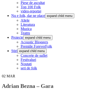
Piese de ascultat
Top 100 Folk
video-reportaj
Nu e folk, dar ne place
expand child menu
Altele
Literatura
Muzica
Teatru
Proiecte
expand child menu
Acoustic Bloggers
Premiile ForeverFolk
Stiri
expand child menu
Concerte de suflet
Festivaluri
Noutati
seri de folk
02
MAR
Adrian Bezna – Gara