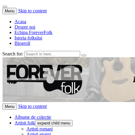
Skip to content
Menu
Acasa
Despre noi
Echipa ForeverFolk
Istoria folkului
Blogroll
Search for:
ForeverFolk
Muzica sufletului tau
Skip to content
Menu
Albume de colectie
Artisti folk
expand child menu
Artisti romani
Artisti straini