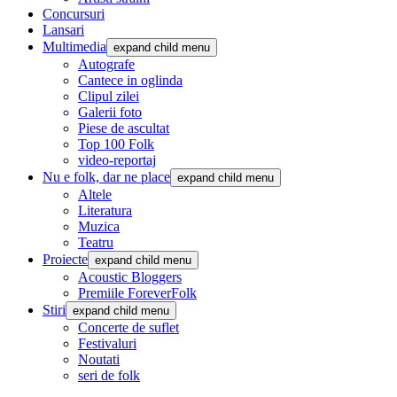
Concursuri
Lansari
Multimedia
expand child menu
Autografe
Cantece in oglinda
Clipul zilei
Galerii foto
Piese de ascultat
Top 100 Folk
video-reportaj
Nu e folk, dar ne place
expand child menu
Altele
Literatura
Muzica
Teatru
Proiecte
expand child menu
Acoustic Bloggers
Premiile ForeverFolk
Stiri
expand child menu
Concerte de suflet
Festivaluri
Noutati
seri de folk