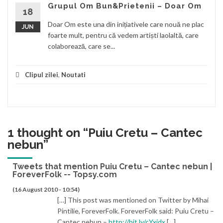
Grupul Om Bun&Prietenii – Doar Om
18
Doar Om este una din inițiativele care nouă ne plac
JUN
foarte mult, pentru că vedem artiști laolaltă, care
colaborează, care se...
Clipul zilei
,
Noutati
1 thought on “
Puiu Cretu – Cantec
nebun
”
Tweets that mention Puiu Cretu – Cantec nebun |
ForeverFolk -- Topsy.com
(16 August 2010 - 10:54)
[…] This post was mentioned on Twitter by Mihai
Pintilie, ForeverFolk. ForeverFolk said: Puiu Cretu –
Cantec nebun –
http://bit.ly/cYxjdx
[…]