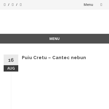
Menu
Skip
to
ForeverFolk
Muzica sufletului tau
content
MENU
Skip
to
content
Puiu Cretu – Cantec nebun
16
AUG