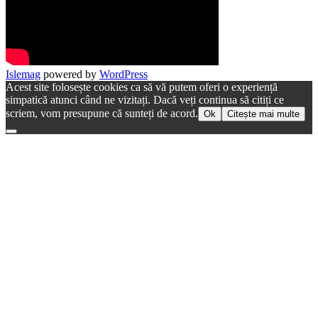
Islemag
powered by
WordPress
Acest site folosește cookies ca să vă putem oferi o experiență
simpatică atunci când ne vizitați. Dacă veți continua să citiți ce
scriem, vom presupune că sunteți de acord.
Ok
Citește mai multe