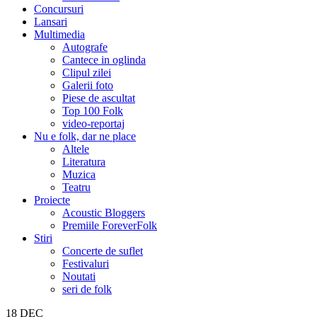
Concursuri
Lansari
Multimedia
Autografe
Cantece in oglinda
Clipul zilei
Galerii foto
Piese de ascultat
Top 100 Folk
video-reportaj
Nu e folk, dar ne place
Altele
Literatura
Muzica
Teatru
Proiecte
Acoustic Bloggers
Premiile ForeverFolk
Stiri
Concerte de suflet
Festivaluri
Noutati
seri de folk
18
DEC