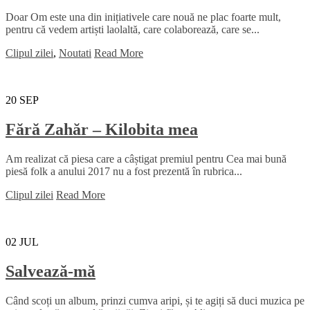
Doar Om este una din inițiativele care nouă ne plac foarte mult,
pentru că vedem artiști laolaltă, care colaborează, care se...
Clipul zilei
,
Noutati
Read More
20
SEP
Fără Zahăr – Kilobita mea
Am realizat că piesa care a câștigat premiul pentru Cea mai bună
piesă folk a anului 2017 nu a fost prezentă în rubrica...
Clipul zilei
Read More
02
JUL
Salvează-mă
Când scoți un album, prinzi cumva aripi, și te agiți să duci muzica pe