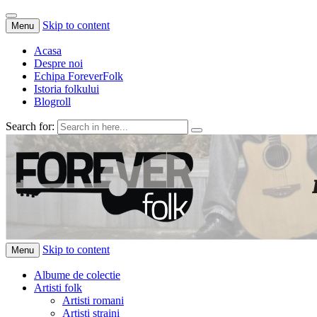
Skip to content
Menu
Acasa
Despre noi
Echipa ForeverFolk
Istoria folkului
Blogroll
Search for:
ForeverFolk
Muzica sufletului tau
Skip to content
Menu
Albume de colectie
Artisti folk
Artisti romani
Artisti straini