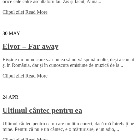
orice cale către ascultătorii tăi. Zis și făcut, Alina...
Clipul zilei
Read More
30
MAY
Eivor – Far away
Eivør e un nume care s-ar putea să nu vă spună multe, deși a cantat
și în România, dar și în cunoscuta emisiune de muzică de la...
Clipul zilei
Read More
24
APR
Ultimul cântec pentru ea
Ultimul cântec pentru ea nu are un titlu corect, dacă mă întrebați pe
mine. Pentru că nu e un cântec, e o mărturisire, e un adio,...
Clipul zilei
Read More