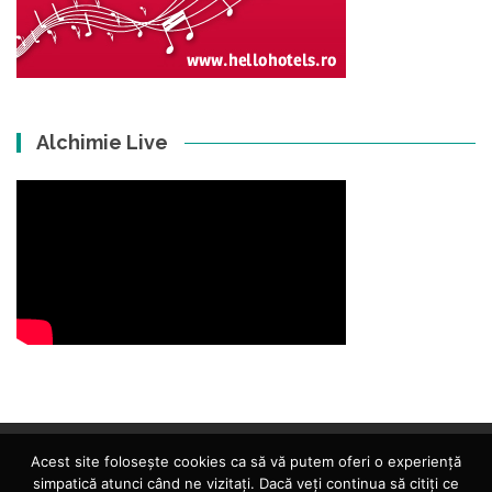
Alchimie Live
Acest site folosește cookies ca să vă putem oferi o experiență
simpatică atunci când ne vizitați. Dacă veți continua să citiți ce