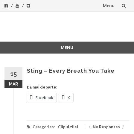
Menu
Skip
to
ForeverFolk
Muzica sufletului tau
content
MENU
Skip
to
content
Sting – Every Breath You Take
15
MAR
Dă mai departe:
Facebook
X
Categories:
Clipul zilei
/
No Responses
/