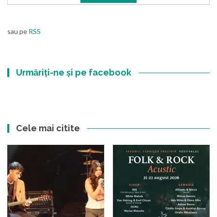
sau pe
RSS
Urmăriți-ne și pe facebook
Cele mai citite