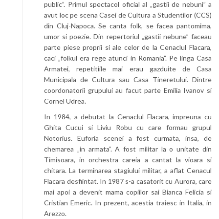
public”. Primul spectacol oficial al „gastii de nebuni” a
avut loc pe scena Casei de Cultura a Studentilor (CCS)
din Cluj-Napoca. Se canta folk, se facea pantomima,
umor si poezie. Din repertoriul „gastii nebune” faceau
parte piese proprii si ale celor de la Cenaclul Flacara,
caci „folkul era rege atunci in Romania”. Pe linga Casa
Armatei, repetitiile mai erau gazduite de Casa
Municipala de Cultura sau Casa Tineretului. Dintre
coordonatorii grupului au facut parte Emilia Ivanov si
Cornel Udrea.
In 1984, a debutat la Cenaclul Flacara, impreuna cu
Ghita Cucui si Liviu Robu cu care formau grupul
Notorius. Euforia scenei a fost curmata, insa, de
chemarea „in armata”. A fost militar la o unitate din
Timisoara, in orchestra careia a cantat la vioara si
chitara. La terminarea stagiului militar, a aflat Cenacul
Flacara desfiintat. In 1987 s-a casatorit cu Aurora, care
mai apoi a devenit mama copiilor sai Bianca Felicia si
Cristian Emeric. In prezent, acestia traiesc in Italia, in
Arezzo.