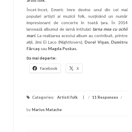
artist folk.
Încet-încet, Emeric Imre devine unul din cei mai
populari artiști ai muzicii folk, susținând un număr
impresionant de concerte în toată țara. În 2014
lansează albumul de iarnă intitulat
Iarna mea cu ochii
mari.
La realizarea acestui album au contribuit, printre
alții, Jimi El Laco (Nightlosers),
Dorel Vișan
,
Dumitru
Fărcaș
sau
Magda Puskas.
Dă mai departe:
Facebook
X
Categories:
Artisti folk
/
11 Responses
/
by
Marius Matache