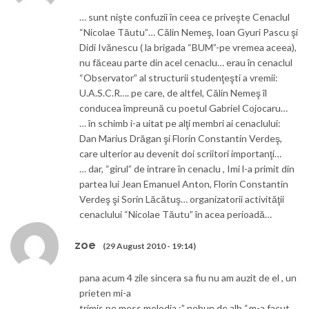
… sunt nişte confuzii în ceea ce priveşte Cenaclul
“Nicolae Tăutu”… Călin Nemeş, Ioan Gyuri Pascu şi
Didi Ivănescu ( la brigada “BUM”-pe vremea aceea),
nu făceau parte din acel cenaclu… erau în cenaclul
“Observator” al structurii studenţeşti a vremii:
U.A.S.C.R…. pe care, de altfel, Călin Nemeş îl
conducea împreună cu poetul Gabriel Cojocaru…
… în schimb i-a uitat pe alţi membri ai cenaclului:
Dan Marius Drăgan şi Florin Constantin Verdeş,
care ulterior au devenit doi scriitori importanţi…
… dar, “girul” de intrare în cenaclu , Imi l-a primit din
partea lui Jean Emanuel Anton, Florin Constantin
Verdeş şi Sorin Lăcătuş… organizatorii activităţii
cenaclului “Nicolae Tăutu” în acea perioadă…
zoe
(29 August 2010 - 19:14)
pana acum 4 zile sincera sa fiu nu am auzit de el , un
prieten mi-a
trimis pe mess.melodia :” nebun de alb “,m-a facut