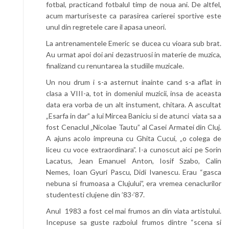
fotbal, practicand fotbalul timp de noua ani. De altfel,
acum marturiseste ca parasirea carierei sportive este
unul din regretele care il apasa uneori.
La antrenamentele Emeric se ducea cu vioara sub brat.
Au urmat apoi doi ani dezastruosi in materie de muzica,
finalizand cu renuntarea la studiile muzicale.
Un nou drum i s-a asternut inainte cand s-a aflat in
clasa a VIII-a, tot in domeniul muzicii, insa de aceasta
data era vorba de un alt instument, chitara. A ascultat
„Esarfa in dar” a lui Mircea Baniciu si de atunci viata sa a
fost Cenaclul „Nicolae Tautu” al Casei Armatei din Cluj.
A ajuns acolo impreuna cu Ghita Cucui, „o colega de
liceu cu voce extraordinara”. I-a cunoscut aici pe Sorin
Lacatus, Jean Emanuel Anton, Iosif Szabo, Calin
Nemes, Ioan Gyuri Pascu, Didi Ivanescu. Erau “gasca
nebuna si frumoasa a Clujului”, era vremea cenaclurilor
studentesti clujene din ’83-’87.
Anul 1983 a fost cel mai frumos an din viata artistului.
Incepuse sa guste razboiul frumos dintre “scena si