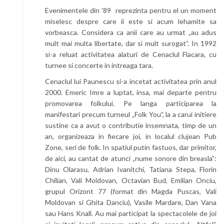
Evenimentele din ’89 reprezinta pentru el un moment
miselesc despre care ii este si acum lehamite sa
vorbeasca. Considera ca anii care au urmat „au adus
mult mai multa libertate, dar si mult surogat”. In 1992
si-a reluat activitatea alaturi de Cenaclul Flacara, cu
turnee si concerte in intreaga tara.
Cenaclul lui Paunescu si-a incetat activitatea prin anul
2000. Emeric Imre a luptat, insa, mai departe pentru
promovarea folkului. Pe langa participarea la
manifestari precum turneul „Folk You”, la a carui initiere
sustine ca a avut o contributie insemnata, timp de un
an, organizeaza in fiecare joi, in localul clujean Pub
Zone, seri de folk. In spatiul putin fastuos, dar primitor,
de aici, au cantat de atunci „nume sonore din breasla”:
Dinu Olarasu, Adrian Ivanitchi, Tatiana Stepa, Florin
Chilian, Vali Moldovan, Octavian Bud, Emilian Onciu,
grupul Orizont 77 (format din Magda Puscas, Vali
Moldovan si Ghita Danciu), Vasile Mardare, Dan Vana
sau Hans Knall. Au mai participat la spectacolele de joi