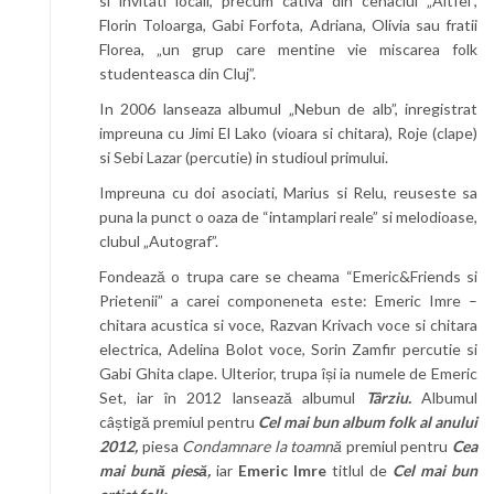
si invitati locali, precum cativa din cenaclul „Altfel”,
Florin Toloarga, Gabi Forfota, Adriana, Olivia sau fratii
Florea, „un grup care mentine vie miscarea folk
studenteasca din Cluj”.
In 2006 lanseaza albumul „Nebun de alb”, inregistrat
impreuna cu Jimi El Lako (vioara si chitara), Roje (clape)
si Sebi Lazar (percutie) in studioul primului.
Impreuna cu doi asociati, Marius si Relu, reuseste sa
puna la punct o oaza de “intamplari reale” si melodioase,
clubul „Autograf”.
Fondează o trupa care se cheama “Emeric&Friends si
Prietenii” a carei componeneta este: Emeric Imre –
chitara acustica si voce, Razvan Krivach voce si chitara
electrica, Adelina Bolot voce, Sorin Zamfir percutie si
Gabi Ghita clape. Ulterior, trupa își ia numele de Emeric
Set, iar în 2012 lansează albumul
Târziu.
Albumul
câștigă premiul pentru
Cel mai bun album folk al anului
2012,
piesa
Condamnare la toamnă
premiul pentru
Cea
mai bună piesă,
iar
Emeric Imre
titlul de
Cel mai bun