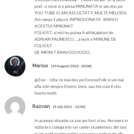
praf , o voce si o piesa MINUNATA m-am dus pe
YOU TUBE SI AM ASCULTAT F. MULTE MELODII.
Am ramas f. placut IMPRESIONATA . BRAVO
ACESTUI MINUNAT
FOLKIST, si nici nu putea fi altfel,alaturi de
ADRIAN PAUNESCU ….a iesit o MINUNE DE
FOLKIST
DE INFINIT BRAVOOOOOO.
Marius
(29 August 2010 - 20:04)
@Zoe – Uita-te mai des pe ForeverFolk si vei mai
afla stiri despre Emeric Imre, sau Imi cum il stiu
foarte multi.
Razvan
(9 July 2011 - 13:34)
In aceeasi situatie ca zoe am fost si eu. Am mers in
vizita la o colega intr-un camin studentesc din Iasi
si am auzit pentru prima oara piesa nebun de alb.