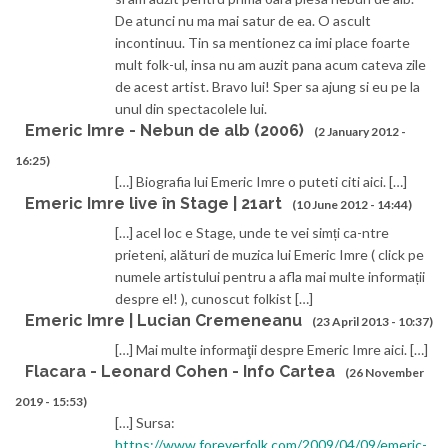
De atunci nu ma mai satur de ea. O ascult
incontinuu. Tin sa mentionez ca imi place foarte
mult folk-ul, insa nu am auzit pana acum cateva zile
de acest artist. Bravo lui! Sper sa ajung si eu pe la
unul din spectacolele lui.
Emeric Imre - Nebun de alb (2006)
(2 January 2012 -
16:25)
[…] Biografia lui Emeric Imre o puteti citi aici. […]
Emeric Imre live în Stage | 21art
(10 June 2012 - 14:44)
[…] acel loc e Stage, unde te vei simți ca-ntre
prieteni, alături de muzica lui Emeric Imre ( click pe
numele artistului pentru a afla mai multe informații
despre el! ), cunoscut folkist […]
Emeric Imre | Lucian Cremeneanu
(23 April 2013 - 10:37)
[…] Mai multe informaţii despre Emeric Imre aici. […]
Flacara - Leonard Cohen - Info Cartea
(26 November
2019 - 15:53)
[…] Sursa:
https://www.foreverfolk.com/2009/04/09/emeric-