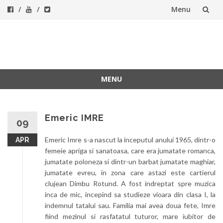
Menu
Skip
to
ForeverFolk
Muzica sufletului tau
content
MENU
Skip
to
content
Emeric IMRE
09
Emeric Imre s-a nascut la inceputul anului 1965, dintr-o
APR
femeie apriga si sanatoasa, care era jumatate romanca,
jumatate poloneza si dintr-un barbat jumatate maghiar,
jumatate evreu, in zona care astazi este cartierul
clujean Dimbu Rotund. A fost indreptat spre muzica
inca de mic, incepind sa studieze vioara din clasa I, la
indemnul tatalui sau. Familia mai avea doua fete, Imre
fiind mezinul si rasfatatul tuturor, mare iubitor de