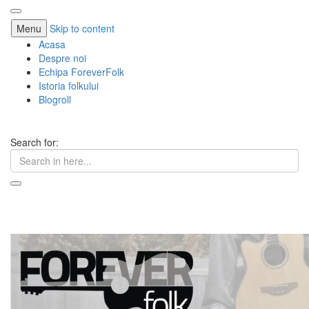
Menu
Skip to content
Acasa
Despre noi
Echipa ForeverFolk
Istoria folkului
Blogroll
Search for:
ForeverFolk
Muzica sufletului tau