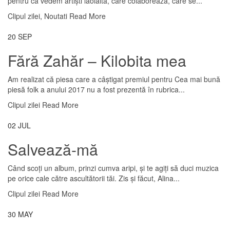
pentru că vedem artiști laolaltă, care colaborează, care se...
Clipul zilei
,
Noutati
Read More
20
SEP
Fără Zahăr – Kilobita mea
Am realizat că piesa care a câștigat premiul pentru Cea mai bună
piesă folk a anului 2017 nu a fost prezentă în rubrica...
Clipul zilei
Read More
02
JUL
Salvează-mă
Când scoți un album, prinzi cumva aripi, și te agiți să duci muzica
pe orice cale către ascultătorii tăi. Zis și făcut, Alina...
Clipul zilei
Read More
30
MAY