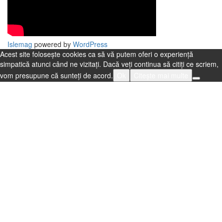
Islemag
powered by
WordPress
Acest site folosește cookies ca să vă putem oferi o experiență
simpatică atunci când ne vizitați. Dacă veți continua să citiți ce scriem,
vom presupune că sunteți de acord.
Ok
Citește mai multe