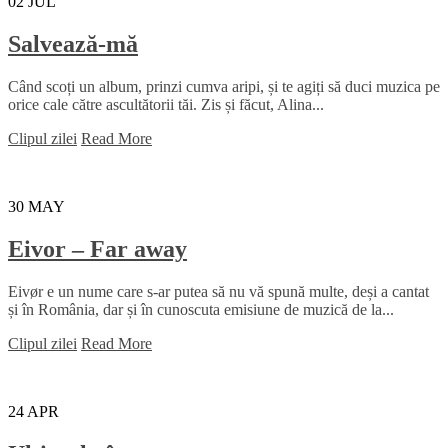
02
JUL
Salvează-mă
Când scoți un album, prinzi cumva aripi, și te agiți să duci muzica pe
orice cale către ascultătorii tăi. Zis și făcut, Alina...
Clipul zilei
Read More
30
MAY
Eivor – Far away
Eivør e un nume care s-ar putea să nu vă spună multe, deși a cantat
și în România, dar și în cunoscuta emisiune de muzică de la...
Clipul zilei
Read More
24
APR