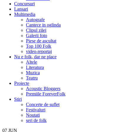
Concursuri
Lansari
Multimedia
Autografe
Cantece in oglinda
Clipul zilei
Galerii foto
Piese de ascultat
Top 100 Folk
video-reportaj
Nu e folk, dar ne place
Altele
Literatura
Muzica
Teatru
Proiecte
Acoustic Bloggers
Premiile ForeverFolk
Stiri
Concerte de suflet
Festivaluri
Noutati
seri de folk
07
JUN