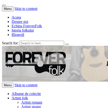
Skip to content
Menu
Acasa
Despre noi
Echipa ForeverFolk
Istoria folkului
Blogroll
Search for:
ForeverFolk
Muzica sufletului tau
Skip to content
Menu
Albume de colectie
Artisti folk
Artisti romani
Artisti straini