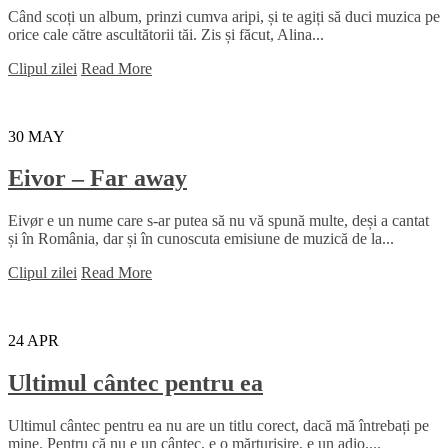
Când scoți un album, prinzi cumva aripi, și te agiți să duci muzica pe
orice cale către ascultătorii tăi. Zis și făcut, Alina...
Clipul zilei
Read More
30
MAY
Eivor – Far away
Eivør e un nume care s-ar putea să nu vă spună multe, deși a cantat
și în România, dar și în cunoscuta emisiune de muzică de la...
Clipul zilei
Read More
24
APR
Ultimul cântec pentru ea
Ultimul cântec pentru ea nu are un titlu corect, dacă mă întrebați pe
mine. Pentru că nu e un cântec, e o mărturisire, e un adio,...