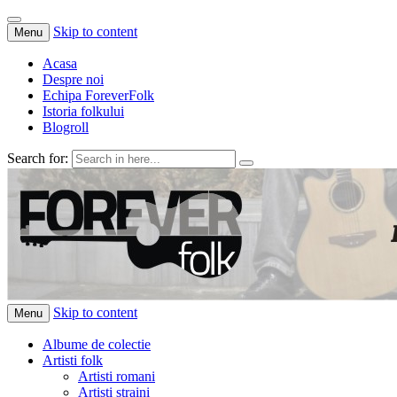
Skip to content
Menu
Acasa
Despre noi
Echipa ForeverFolk
Istoria folkului
Blogroll
Search for:
ForeverFolk
Muzica sufletului tau
Skip to content
Menu
Albume de colectie
Artisti folk
Artisti romani
Artisti straini