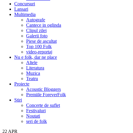
Concursuri
Lansari
Multimedia
Autografe
Cantece in oglinda
Clipul zilei
Galerii foto
Piese de ascultat
Top 100 Folk
video-reportaj
Nu e folk, dar ne place
Altele
Literatura
Muzica
Teatru
Proiecte
Acoustic Bloggers
Premiile ForeverFolk
Stiri
Concerte de suflet
Festivaluri
Noutati
seri de folk
22
APR