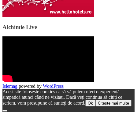
Alchimie Live
Islemag
powered by
WordPress
Acest site folosește cookies ca să vă putem oferi o experiență
simpatică atunci când ne vizitați. Dacă veți continua să citiți ce
scriem, vom presupune că sunteți de acord.
Ok
Citește mai multe