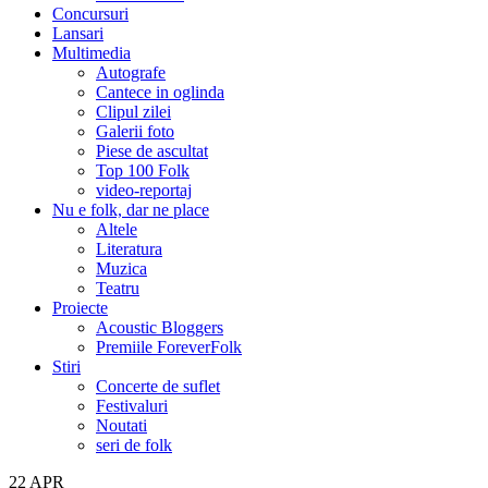
Concursuri
Lansari
Multimedia
Autografe
Cantece in oglinda
Clipul zilei
Galerii foto
Piese de ascultat
Top 100 Folk
video-reportaj
Nu e folk, dar ne place
Altele
Literatura
Muzica
Teatru
Proiecte
Acoustic Bloggers
Premiile ForeverFolk
Stiri
Concerte de suflet
Festivaluri
Noutati
seri de folk
22
APR