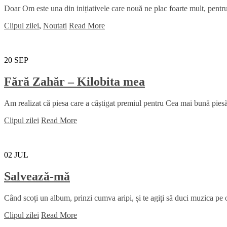
Doar Om este una din inițiativele care nouă ne plac foarte mult, pentru 
Clipul zilei
,
Noutati
Read More
20
SEP
Fără Zahăr – Kilobita mea
Am realizat că piesa care a câștigat premiul pentru Cea mai bună piesă 
Clipul zilei
Read More
02
JUL
Salvează-mă
Când scoți un album, prinzi cumva aripi, și te agiți să duci muzica pe ori
Clipul zilei
Read More