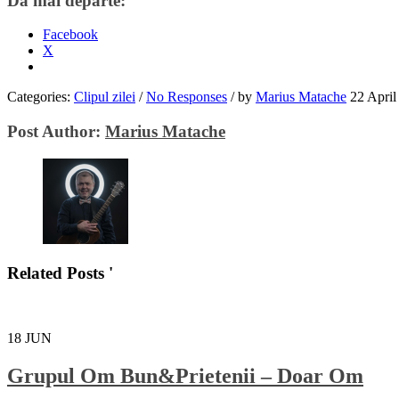
Dă mai departe:
Facebook
X
Categories:
Clipul zilei
/
No Responses
/
by
Marius Matache
22 April
Post Author:
Marius Matache
Related Posts '
18
JUN
Grupul Om Bun&Prietenii – Doar Om