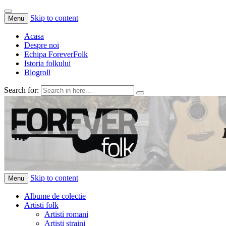
Skip to content
Menu
Acasa
Despre noi
Echipa ForeverFolk
Istoria folkului
Blogroll
Search for:
ForeverFolk
Muzica sufletului tau
Skip to content
Menu
Albume de colectie
Artisti folk
Artisti romani
Artisti straini