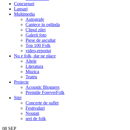
Concursuri
Lansari
Multimedia
Autografe
Cantece in oglinda
Clipul zilei
Galerii foto
Piese de ascultat
Top 100 Folk
video-reportaj
Nu e folk, dar ne place
Altele
Literatura
Muzica
Teatru
Proiecte
Acoustic Bloggers
Premiile ForeverFolk
Stiri
Concerte de suflet
Festivaluri
Noutati
seri de folk
08
SEP