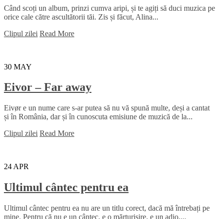
Când scoți un album, prinzi cumva aripi, și te agiți să duci muzica pe
orice cale către ascultătorii tăi. Zis și făcut, Alina...
Clipul zilei
Read More
30
MAY
Eivor – Far away
Eivør e un nume care s-ar putea să nu vă spună multe, deși a cantat
și în România, dar și în cunoscuta emisiune de muzică de la...
Clipul zilei
Read More
24
APR
Ultimul cântec pentru ea
Ultimul cântec pentru ea nu are un titlu corect, dacă mă întrebați pe
mine. Pentru că nu e un cântec, e o mărturisire, e un adio,...