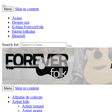
Skip to content
Menu
Acasa
Despre noi
Echipa ForeverFolk
Istoria folkului
Blogroll
Search for:
ForeverFolk
Muzica sufletului tau
Skip to content
Menu
Albume de colectie
Artisti folk
Artisti romani
Artisti straini