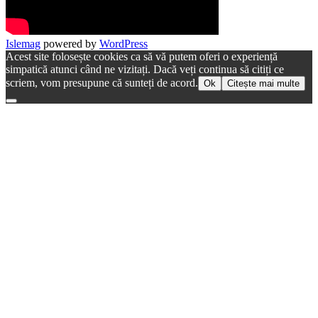
Islemag
powered by
WordPress
Acest site folosește cookies ca să vă putem oferi o experiență
simpatică atunci când ne vizitați. Dacă veți continua să citiți ce
scriem, vom presupune că sunteți de acord.
Ok
Citește mai multe