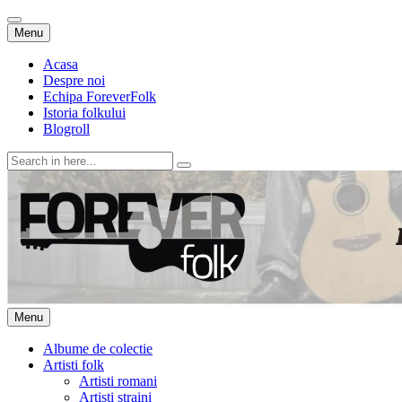
Skip
Menu
to
content
Acasa
Despre noi
Echipa ForeverFolk
Istoria folkului
Blogroll
Search
for:
ForeverFolk
Muzica sufletului tau
Skip
Menu
to
content
Albume de colectie
Artisti folk
Artisti romani
Artisti straini