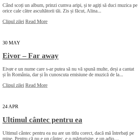
Când scoți un album, prinzi cumva aripi, și te agiți să duci muzica pe
orice cale către ascultătorii tăi. Zis și făcut, Alina...
Clipul zilei
Read More
30
MAY
Eivor – Far away
Eivør e un nume care s-ar putea să nu vă spună multe, deși a cantat
și în România, dar și în cunoscuta emisiune de muzică de la...
Clipul zilei
Read More
24
APR
Ultimul cântec pentru ea
Ultimul cântec pentru ea nu are un titlu corect, dacă mă întrebați pe
mine. Pentru că nu e un cântec, e o mărturisire, e un adio,...