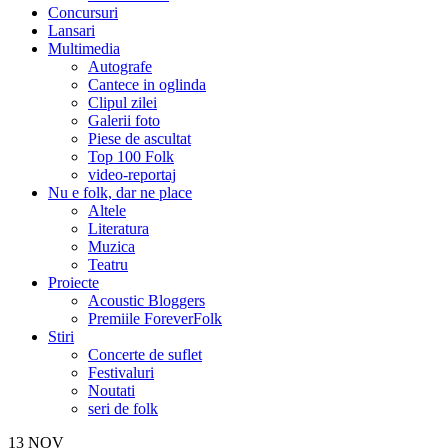
Concursuri
Lansari
Multimedia
Autografe
Cantece in oglinda
Clipul zilei
Galerii foto
Piese de ascultat
Top 100 Folk
video-reportaj
Nu e folk, dar ne place
Altele
Literatura
Muzica
Teatru
Proiecte
Acoustic Bloggers
Premiile ForeverFolk
Stiri
Concerte de suflet
Festivaluri
Noutati
seri de folk
13
NOV