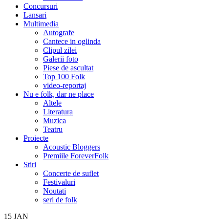
Concursuri
Lansari
Multimedia
Autografe
Cantece in oglinda
Clipul zilei
Galerii foto
Piese de ascultat
Top 100 Folk
video-reportaj
Nu e folk, dar ne place
Altele
Literatura
Muzica
Teatru
Proiecte
Acoustic Bloggers
Premiile ForeverFolk
Stiri
Concerte de suflet
Festivaluri
Noutati
seri de folk
15
JAN