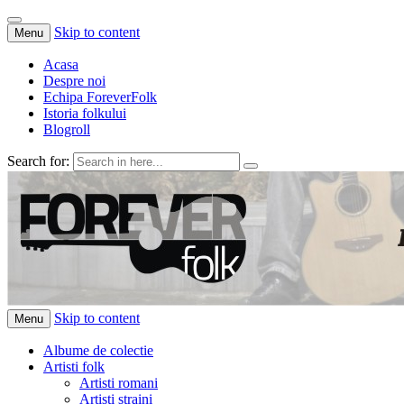
Skip to content
Menu
Acasa
Despre noi
Echipa ForeverFolk
Istoria folkului
Blogroll
Search for:
ForeverFolk
Muzica sufletului tau
Skip to content
Menu
Albume de colectie
Artisti folk
Artisti romani
Artisti straini