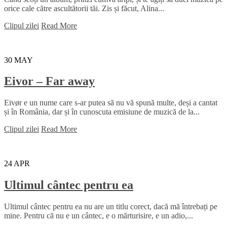
orice cale către ascultătorii tăi. Zis și făcut, Alina...
Clipul zilei
Read More
30
MAY
Eivor – Far away
Eivør e un nume care s-ar putea să nu vă spună multe, deși a cantat
și în România, dar și în cunoscuta emisiune de muzică de la...
Clipul zilei
Read More
24
APR
Ultimul cântec pentru ea
Ultimul cântec pentru ea nu are un titlu corect, dacă mă întrebați pe
mine. Pentru că nu e un cântec, e o mărturisire, e un adio,...