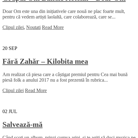
Doar Om este una din inițiativele care nouă ne plac foarte mult,
pentru că vedem artiști laolaltă, care colaborează, care se...
Clipul zilei
,
Noutati
Read More
20
SEP
Fără Zahăr – Kilobita mea
Am realizat că piesa care a câștigat premiul pentru Cea mai bună
piesă folk a anului 2017 nu a fost prezentă în rubrica...
Clipul zilei
Read More
02
JUL
Salvează-mă
Când scoți un album, prinzi cumva aripi, și te agiți să duci muzica pe