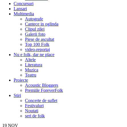
Concursuri
Lansari
Multimedia
Autografe
Cantece in oglinda
Clipul zilei
Galerii foto
Piese de ascultat
Top 100 Folk
video-reportaj
Nu e folk, dar ne place
Altele
Literatura
Muzica
Teatru
Proiecte
Acoustic Bloggers
Premiile ForeverFolk
Stiri
Concerte de suflet
Festivaluri
Noutati
seri de folk
19
NOV