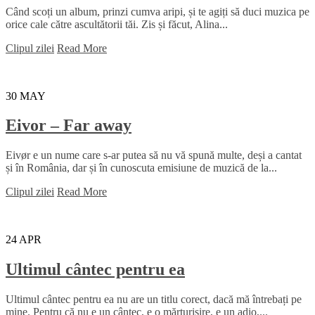
Când scoți un album, prinzi cumva aripi, și te agiți să duci muzica pe
orice cale către ascultătorii tăi. Zis și făcut, Alina...
Clipul zilei
Read More
30
MAY
Eivor – Far away
Eivør e un nume care s-ar putea să nu vă spună multe, deși a cantat
și în România, dar și în cunoscuta emisiune de muzică de la...
Clipul zilei
Read More
24
APR
Ultimul cântec pentru ea
Ultimul cântec pentru ea nu are un titlu corect, dacă mă întrebați pe
mine. Pentru că nu e un cântec, e o mărturisire, e un adio,...