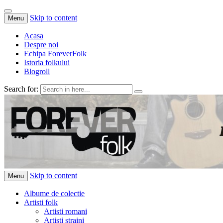
Skip to content
Menu
Acasa
Despre noi
Echipa ForeverFolk
Istoria folkului
Blogroll
Search for:
ForeverFolk
Muzica sufletului tau
Skip to content
Menu
Albume de colectie
Artisti folk
Artisti romani
Artisti straini