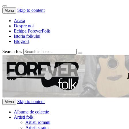
Skip to content
Menu
Acasa
Despre noi
Echipa ForeverFolk
Istoria folkului
Blogroll
Search for:
ForeverFolk
Muzica sufletului tau
Skip to content
Menu
Albume de colectie
Artisti folk
Artisti romani
Artisti straini