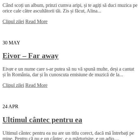
Când scoți un album, prinzi cumva aripi, și te agiți să duci muzica pe
orice cale către ascultătorii tăi. Zis și făcut, Alina...
Clipul zilei
Read More
30
MAY
Eivor – Far away
Eivør e un nume care s-ar putea să nu vă spună multe, deși a cantat
și în România, dar și în cunoscuta emisiune de muzică de la...
Clipul zilei
Read More
24
APR
Ultimul cântec pentru ea
Ultimul cântec pentru ea nu are un titlu corect, dacă mă întrebați pe
mine. Pentru că nu e un cântec, e o mărturisire, e un adio,...