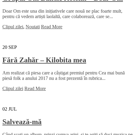
Doar Om este una din inițiativele care nouă ne plac foarte mult,
pentru că vedem artiști laolaltă, care colaborează, care se...
Clipul zilei
,
Noutati
Read More
20
SEP
Fără Zahăr – Kilobita mea
Am realizat că piesa care a câștigat premiul pentru Cea mai bună
piesă folk a anului 2017 nu a fost prezentă în rubrica...
Clipul zilei
Read More
02
JUL
Salvează-mă
Când scoți un album, prinzi cumva aripi, și te agiți să duci muzica pe