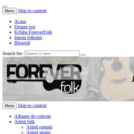
Skip to content
Menu
Acasa
Despre noi
Echipa ForeverFolk
Istoria folkului
Blogroll
Search for:
ForeverFolk
Muzica sufletului tau
Skip to content
Menu
Albume de colectie
Artisti folk
Artisti romani
Artisti straini