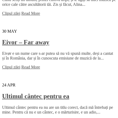
orice cale către ascultătorii tăi. Zis și făcut, Alina...
Clipul zilei
Read More
30
MAY
Eivor – Far away
Eivør e un nume care s-ar putea să nu vă spună multe, deși a cantat
și în România, dar și în cunoscuta emisiune de muzică de la...
Clipul zilei
Read More
24
APR
Ultimul cântec pentru ea
Ultimul cântec pentru ea nu are un titlu corect, dacă mă întrebați pe
mine. Pentru că nu e un cântec, e o mărturisire, e un adio,...