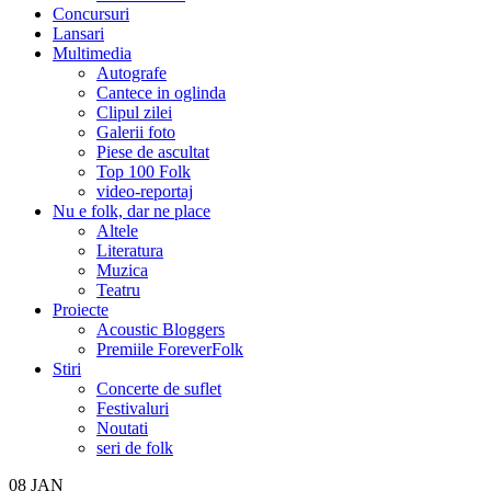
Concursuri
Lansari
Multimedia
Autografe
Cantece in oglinda
Clipul zilei
Galerii foto
Piese de ascultat
Top 100 Folk
video-reportaj
Nu e folk, dar ne place
Altele
Literatura
Muzica
Teatru
Proiecte
Acoustic Bloggers
Premiile ForeverFolk
Stiri
Concerte de suflet
Festivaluri
Noutati
seri de folk
08
JAN