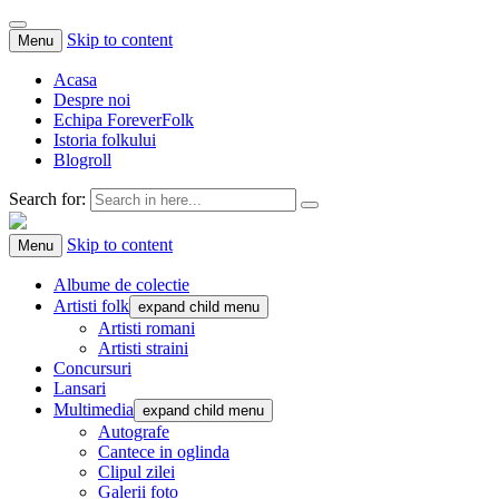
Skip to content
Menu
Acasa
Despre noi
Echipa ForeverFolk
Istoria folkului
Blogroll
Search for:
ForeverFolk
Muzica sufletului tau
Skip to content
Menu
Albume de colectie
Artisti folk
expand child menu
Artisti romani
Artisti straini
Concursuri
Lansari
Multimedia
expand child menu
Autografe
Cantece in oglinda
Clipul zilei
Galerii foto