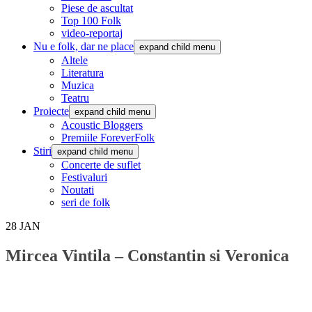
Piese de ascultat
Top 100 Folk
video-reportaj
Nu e folk, dar ne place
expand child menu
Altele
Literatura
Muzica
Teatru
Proiecte
expand child menu
Acoustic Bloggers
Premiile ForeverFolk
Stiri
expand child menu
Concerte de suflet
Festivaluri
Noutati
seri de folk
28
JAN
Mircea Vintila – Constantin si Veronica