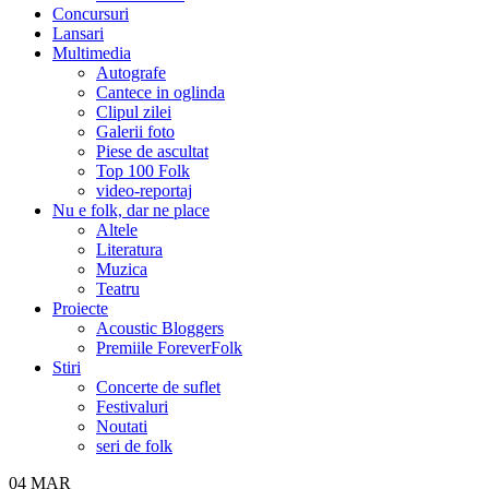
Concursuri
Lansari
Multimedia
Autografe
Cantece in oglinda
Clipul zilei
Galerii foto
Piese de ascultat
Top 100 Folk
video-reportaj
Nu e folk, dar ne place
Altele
Literatura
Muzica
Teatru
Proiecte
Acoustic Bloggers
Premiile ForeverFolk
Stiri
Concerte de suflet
Festivaluri
Noutati
seri de folk
04
MAR