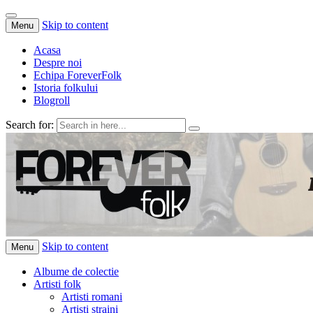
Skip to content
Menu
Acasa
Despre noi
Echipa ForeverFolk
Istoria folkului
Blogroll
Search for:
ForeverFolk
Muzica sufletului tau
Skip to content
Menu
Albume de colectie
Artisti folk
Artisti romani
Artisti straini