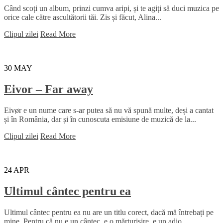
Când scoți un album, prinzi cumva aripi, și te agiți să duci muzica pe
orice cale către ascultătorii tăi. Zis și făcut, Alina...
Clipul zilei
Read More
30
MAY
Eivor – Far away
Eivør e un nume care s-ar putea să nu vă spună multe, deși a cantat
și în România, dar și în cunoscuta emisiune de muzică de la...
Clipul zilei
Read More
24
APR
Ultimul cântec pentru ea
Ultimul cântec pentru ea nu are un titlu corect, dacă mă întrebați pe
mine. Pentru că nu e un cântec, e o mărturisire, e un adio,...