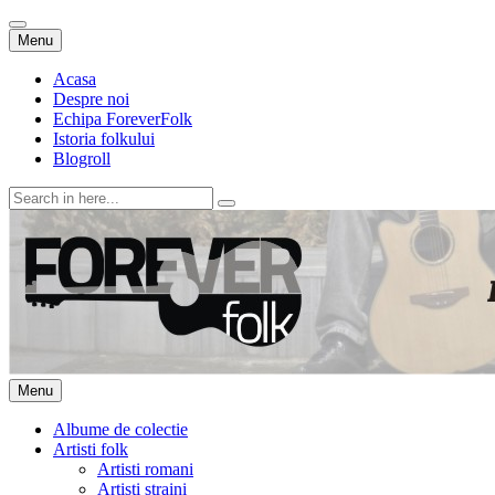
Skip
Menu
to
content
Acasa
Despre noi
Echipa ForeverFolk
Istoria folkului
Blogroll
Search
for:
ForeverFolk
Muzica sufletului tau
Skip
Menu
to
content
Albume de colectie
Artisti folk
Artisti romani
Artisti straini