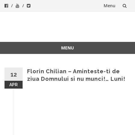
Menu
Skip
to
ForeverFolk
Muzica sufletului tau
content
MENU
Skip
to
content
Florin Chilian – Aminteste-ti de
12
ziua Domnului si nu munci!… Luni!
APR