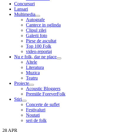
menu
Concursuri
Lansari
Multimedia
expand
Autografe
child
Cantece in oglinda
menu
Clipul zilei
Galerii foto
Piese de ascultat
Top 100 Folk
video-reportaj
Nu e folk, dar ne place
expand
Altele
child
Literatura
menu
Muzica
Teatru
Proiecte
expand
Acoustic Bloggers
child
Premiile ForeverFolk
menu
Stiri
expand
Concerte de suflet
child
Festivaluri
menu
Noutati
seri de folk
28
APR