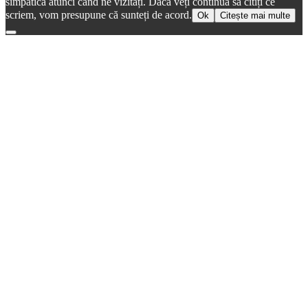
simpatică atunci când ne vizitați. Dacă veți continua să citiți ce
scriem, vom presupune că sunteți de acord.
Ok
Citește mai multe