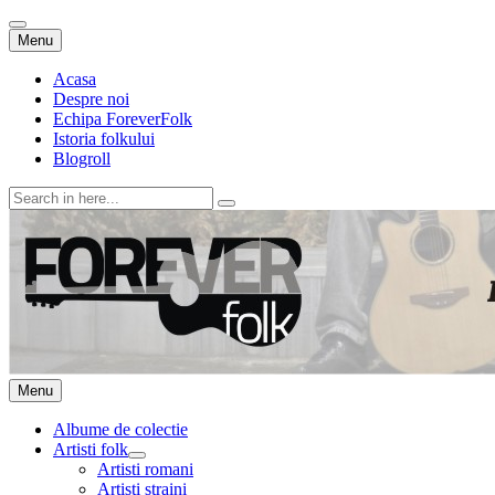
Skip
Menu
to
content
Acasa
Despre noi
Echipa ForeverFolk
Istoria folkului
Blogroll
Search
for:
ForeverFolk
Muzica sufletului tau
Skip
Menu
to
content
Albume de colectie
Artisti folk
expand
Artisti romani
child
Artisti straini