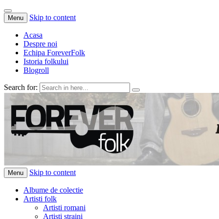
Skip to content
Menu
Acasa
Despre noi
Echipa ForeverFolk
Istoria folkului
Blogroll
Search for:
ForeverFolk
Muzica sufletului tau
Skip to content
Menu
Albume de colectie
Artisti folk
Artisti romani
Artisti straini