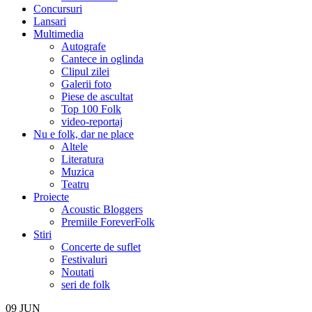
Concursuri
Lansari
Multimedia
Autografe
Cantece in oglinda
Clipul zilei
Galerii foto
Piese de ascultat
Top 100 Folk
video-reportaj
Nu e folk, dar ne place
Altele
Literatura
Muzica
Teatru
Proiecte
Acoustic Bloggers
Premiile ForeverFolk
Stiri
Concerte de suflet
Festivaluri
Noutati
seri de folk
09
JUN