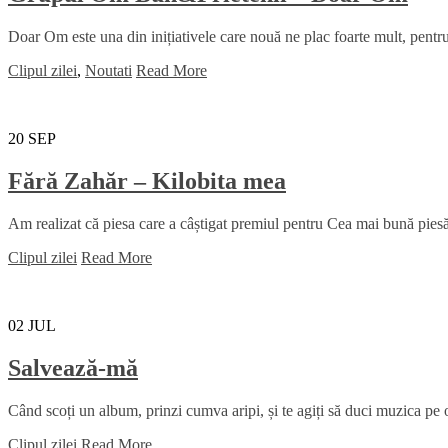
Doar Om este una din inițiativele care nouă ne plac foarte mult, pentru 
Clipul zilei
,
Noutati
Read More
20
SEP
Fără Zahăr – Kilobita mea
Am realizat că piesa care a câștigat premiul pentru Cea mai bună piesă 
Clipul zilei
Read More
02
JUL
Salvează-mă
Când scoți un album, prinzi cumva aripi, și te agiți să duci muzica pe ori
Clipul zilei
Read More