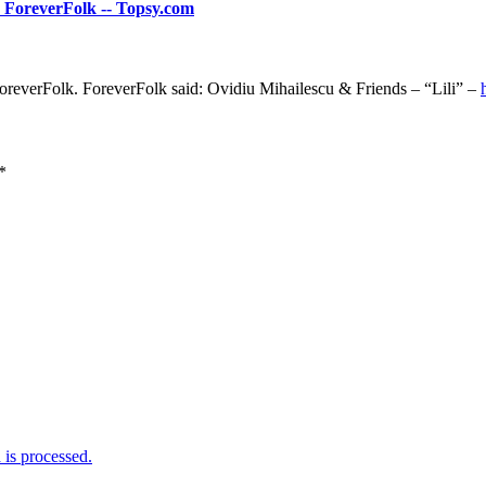
| ForeverFolk -- Topsy.com
reverFolk. ForeverFolk said: Ovidiu Mihailescu & Friends – “Lili” –
*
is processed.