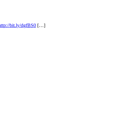
http://bit.ly/dgfBS0
[…]