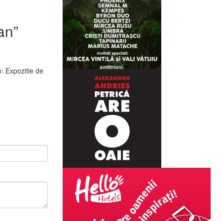
can
”
: Expozitie de