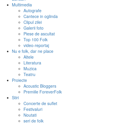
Multimedia
Autografe
Cantece in oglinda
Clipul zilei
Galerii foto
Piese de ascultat
Top 100 Folk
video-reportaj
Nu e folk, dar ne place
Altele
Literatura
Muzica
Teatru
Proiecte
Acoustic Bloggers
Premiile ForeverFolk
Stiri
Concerte de suflet
Festivaluri
Noutati
seri de folk