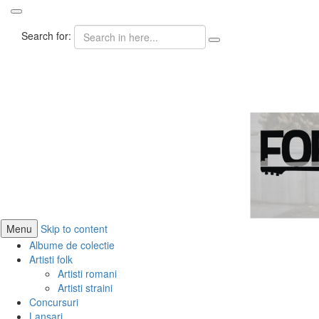
Search for:
ForeverFolk
Muzica sufletului tau
Menu
Skip to content
Albume de colectie
Artisti folk
Artisti romani
Artisti straini
Concursuri
Lansari