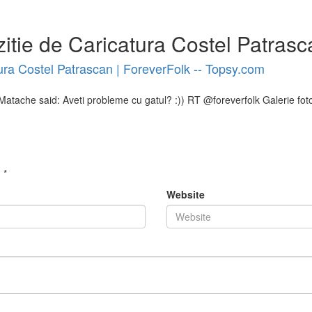
zitie de Caricatura Costel Patras
tura Costel Patrascan | ForeverFolk -- Topsy.com
tache said: Aveti probleme cu gatul? :)) RT @foreverfolk Galerie foto
d
*
Website