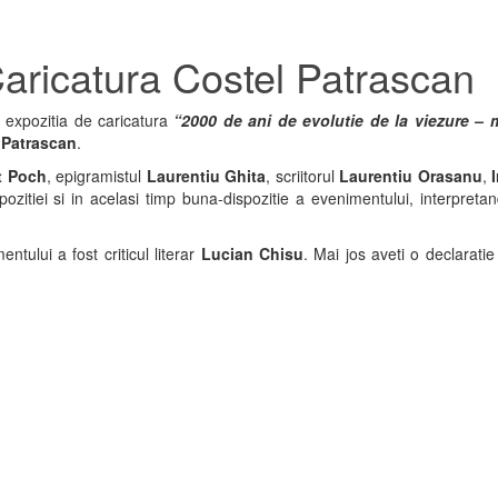
Caricatura Costel Patrascan
t expozitia de caricatura
“2000 de ani de evolutie de la
viezure – 
 Patrascan
.
t Poch
, epigramistul
Laurentiu Ghita
, scriitorul
Laurentiu Orasanu
,
zitiei si in acelasi timp buna-dispozitie a evenimentului, interpret
entului a fost criticul literar
Lucian Chisu
. Mai jos aveti o declaratie 