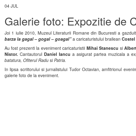
04
JUL
Galerie foto: Expozitie de 
Joi 1 iulie 2010, Muzeul Literaturii Romane din Bucuresti a gazdui
barza
la
gagal – gogal – goagal”
a caricaturistului brailean
Costel
Au fost prezenti la eveniment caricaturistii
Mihai Stanescu
si
Alber
Nistor.
Cantautorul
Daniel Iancu
a asigurat partea muzicala a expo
batatura, Ofiterul Radu
si
Patria.
In lipsa scriitorului si jurnalistului Tudor Octavian, amfitrionul evenim
galerie foto de la eveniment.