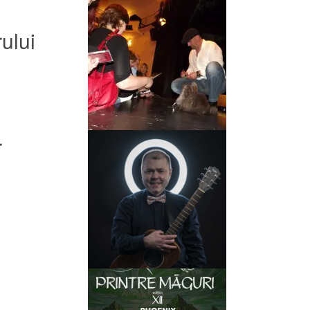
ului
r