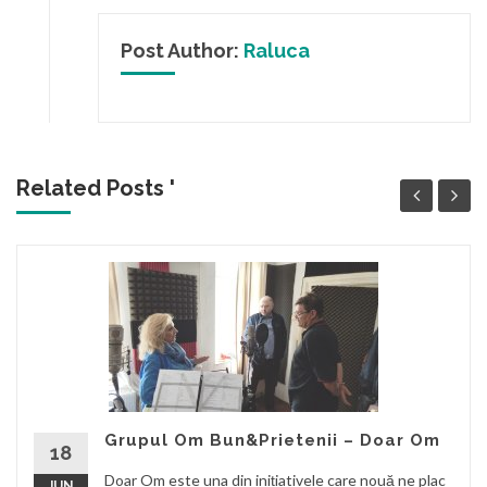
Post Author:
Raluca
Related Posts '
Grupul Om Bun&Prietenii – Doar Om
18
Doar Om este una din inițiativele care nouă ne plac
JUN