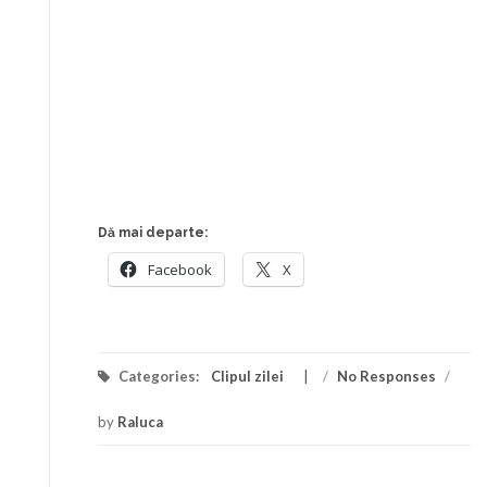
Dă mai departe:
Facebook
X
Categories:
Clipul zilei
/
No Responses
/
by
Raluca