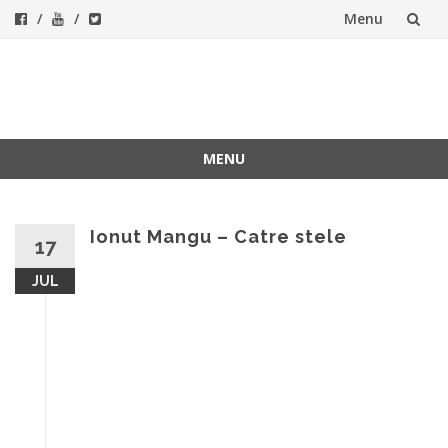
Menu
Skip
to
ForeverFolk
Muzica sufletului tau
content
MENU
Skip
to
content
Ionut Mangu – Catre stele
17
JUL