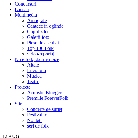
Concursuri
Lansari
Multimedia
Autografe
Cantece in oglinda
Clipul zilei
Galerii foto
Piese de ascultat
Top 100 Folk
video-reportaj
Nu e folk, dar ne place
Altele
Literatura
Muzica
Teatru
Proiecte
Acoustic Bloggers
Premiile ForeverFolk
Stiri
Concerte de suflet
Festivaluri
Noutati
seri de folk
12
AUG