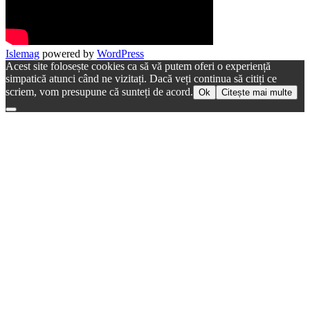
Islemag
powered by
WordPress
Acest site folosește cookies ca să vă putem oferi o experiență
simpatică atunci când ne vizitați. Dacă veți continua să citiți ce
scriem, vom presupune că sunteți de acord.
Ok
Citește mai multe