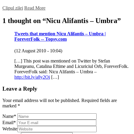
Clipul zilei
Read More
1 thought on “
Nicu Alifantis – Umbra
”
Tweets that mention Nicu Alifantis – Umbra |
ForeverFolk -- Topsy.com
(12 August 2010 - 10:04)
[…] This post was mentioned on Twitter by Stefan
Murgeanu, Catalina Eftime and Licuriciul Orb, ForeverFolk.
ForeverFolk said: Nicu Alifantis – Umbra –
http://bit.ly/a8y2Oi
[…]
Leave a Reply
Your email address will not be published.
Required fields are
marked
*
Name
*
Email
*
Website