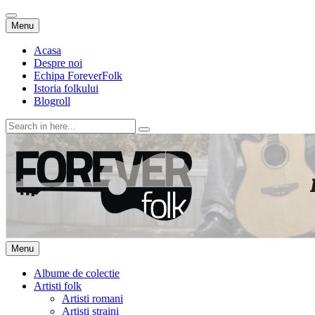
Skip
Menu
to
content
Acasa
Despre noi
Echipa ForeverFolk
Istoria folkului
Blogroll
Search
for:
ForeverFolk
Muzica sufletului tau
Skip
Menu
to
content
Albume de colectie
Artisti folk
Artisti romani
Artisti straini