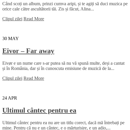
Când scoți un album, prinzi cumva aripi, și te agiți să duci muzica pe
orice cale către ascultătorii tăi. Zis și făcut, Alina...
Clipul zilei
Read More
30
MAY
Eivor – Far away
Eivør e un nume care s-ar putea să nu vă spună multe, deși a cantat
și în România, dar și în cunoscuta emisiune de muzică de la...
Clipul zilei
Read More
24
APR
Ultimul cântec pentru ea
Ultimul cântec pentru ea nu are un titlu corect, dacă mă întrebați pe
mine. Pentru că nu e un cântec, e o mărturisire, e un adio,...