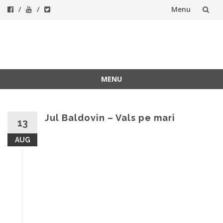
Menu
Skip
to
ForeverFolk
Muzica sufletului tau
content
MENU
Skip
to
content
Jul Baldovin – Vals pe mari
13
AUG