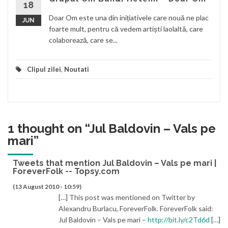
18
Doar Om este una din inițiativele care nouă ne plac
JUN
foarte mult, pentru că vedem artiști laolaltă, care
colaborează, care se...
Clipul zilei
,
Noutati
1 thought on “
Jul Baldovin – Vals pe
mari
”
Tweets that mention Jul Baldovin – Vals pe mari |
ForeverFolk -- Topsy.com
(13 August 2010 - 10:59)
[…] This post was mentioned on Twitter by
Alexandru Burlacu, ForeverFolk. ForeverFolk said:
Jul Baldovin – Vals pe mari –
http://bit.ly/c2Td6d
[…]