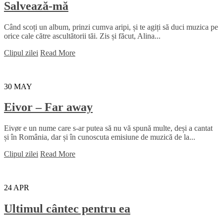
Salvează-mă
Când scoți un album, prinzi cumva aripi, și te agiți să duci muzica pe
orice cale către ascultătorii tăi. Zis și făcut, Alina...
Clipul zilei
Read More
30
MAY
Eivor – Far away
Eivør e un nume care s-ar putea să nu vă spună multe, deși a cantat
și în România, dar și în cunoscuta emisiune de muzică de la...
Clipul zilei
Read More
24
APR
Ultimul cântec pentru ea