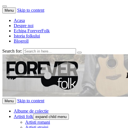
Skip to content
Menu
Acasa
Despre noi
Echipa ForeverFolk
Istoria folkului
Blogroll
Search for:
ForeverFolk
Muzica sufletului tau
Skip to content
Menu
Albume de colectie
Artisti folk
expand child menu
Artisti romani
Artisti straini