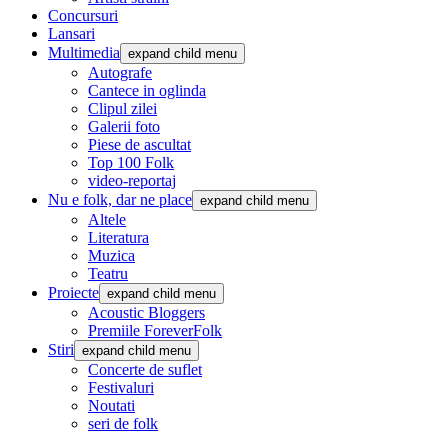
Concursuri
Lansari
Multimedia
expand child menu
Autografe
Cantece in oglinda
Clipul zilei
Galerii foto
Piese de ascultat
Top 100 Folk
video-reportaj
Nu e folk, dar ne place
expand child menu
Altele
Literatura
Muzica
Teatru
Proiecte
expand child menu
Acoustic Bloggers
Premiile ForeverFolk
Stiri
expand child menu
Concerte de suflet
Festivaluri
Noutati
seri de folk