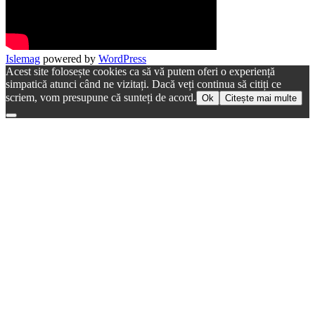
Islemag
powered by
WordPress
Acest site folosește cookies ca să vă putem oferi o experiență
simpatică atunci când ne vizitați. Dacă veți continua să citiți ce
scriem, vom presupune că sunteți de acord.
Ok
Citește mai multe