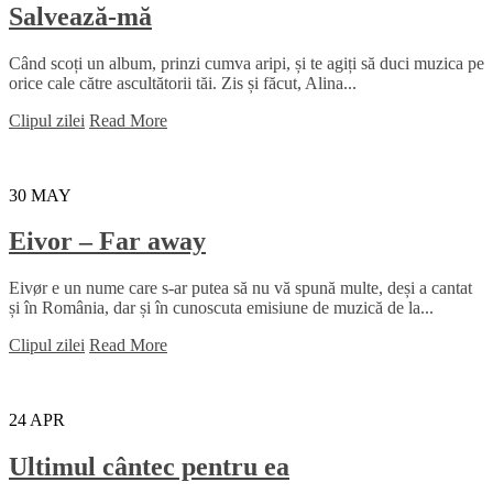
Salvează-mă
Când scoți un album, prinzi cumva aripi, și te agiți să duci muzica pe
orice cale către ascultătorii tăi. Zis și făcut, Alina...
Clipul zilei
Read More
30
MAY
Eivor – Far away
Eivør e un nume care s-ar putea să nu vă spună multe, deși a cantat
și în România, dar și în cunoscuta emisiune de muzică de la...
Clipul zilei
Read More
24
APR
Ultimul cântec pentru ea