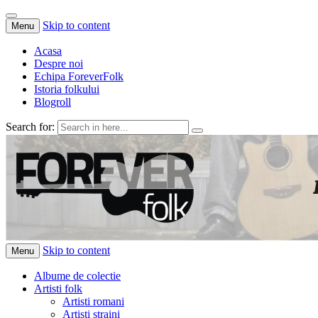
Skip to content
Menu
Acasa
Despre noi
Echipa ForeverFolk
Istoria folkului
Blogroll
Search for:
ForeverFolk
Muzica sufletului tau
Skip to content
Menu
Albume de colectie
Artisti folk
Artisti romani
Artisti straini