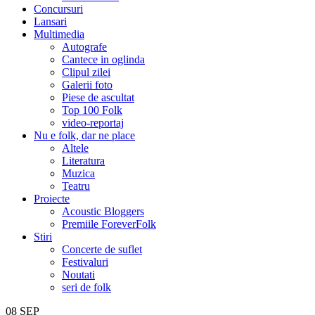
Concursuri
Lansari
Multimedia
Autografe
Cantece in oglinda
Clipul zilei
Galerii foto
Piese de ascultat
Top 100 Folk
video-reportaj
Nu e folk, dar ne place
Altele
Literatura
Muzica
Teatru
Proiecte
Acoustic Bloggers
Premiile ForeverFolk
Stiri
Concerte de suflet
Festivaluri
Noutati
seri de folk
08
SEP