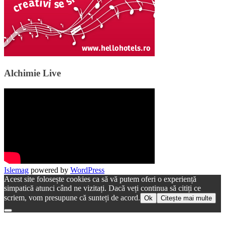
Alchimie Live
Islemag
powered by
WordPress
Acest site folosește cookies ca să vă putem oferi o experiență
simpatică atunci când ne vizitați. Dacă veți continua să citiți ce
scriem, vom presupune că sunteți de acord.
Ok
Citește mai multe