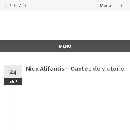
Menu
Skip
to
ForeverFolk
Muzica sufletului tau
content
MENU
Skip
to
content
Nicu Alifantis – Cantec de victorie
24
SEP