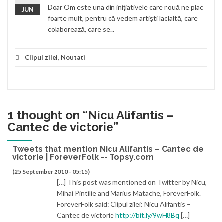
Doar Om este una din inițiativele care nouă ne plac
JUN
foarte mult, pentru că vedem artiști laolaltă, care
colaborează, care se...
Clipul zilei
,
Noutati
1 thought on “
Nicu Alifantis –
Cantec de victorie
”
Tweets that mention Nicu Alifantis – Cantec de
victorie | ForeverFolk -- Topsy.com
(25 September 2010 - 05:15)
[…] This post was mentioned on Twitter by Nicu,
Mihai Pintilie and Marius Matache, ForeverFolk.
ForeverFolk said: Clipul zilei: Nicu Alifantis –
Cantec de victorie
http://bit.ly/9wH8Bq
[…]