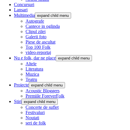
Concursuri
Lansari
Multimedia
expand child menu
Autografe
Cantece in oglinda
Clipul zilei
Galerii foto
Piese de ascultat
Top 100 Folk
video-reportaj
Nu e folk, dar ne place
expand child menu
Altele
Literatura
Muzica
Teatru
Proiecte
expand child menu
Acoustic Bloggers
Premiile ForeverFolk
Stiri
expand child menu
Concerte de suflet
Festivaluri
Noutati
seri de folk