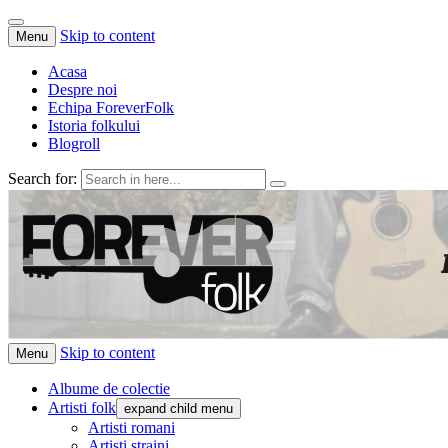
Skip to content
Menu
Acasa
Despre noi
Echipa ForeverFolk
Istoria folkului
Blogroll
Search for:
ForeverFolk
Muzica sufletului tau
Skip to content
Menu
Albume de colectie
Artisti folk
expand child menu
Artisti romani
Artisti straini