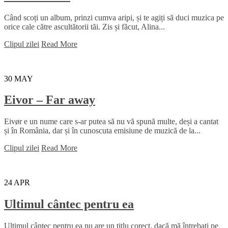
Când scoți un album, prinzi cumva aripi, și te agiți să duci muzica pe
orice cale către ascultătorii tăi. Zis și făcut, Alina...
Clipul zilei
Read More
30
MAY
Eivor – Far away
Eivør e un nume care s-ar putea să nu vă spună multe, deși a cantat
și în România, dar și în cunoscuta emisiune de muzică de la...
Clipul zilei
Read More
24
APR
Ultimul cântec pentru ea
Ultimul cântec pentru ea nu are un titlu corect, dacă mă întrebați pe