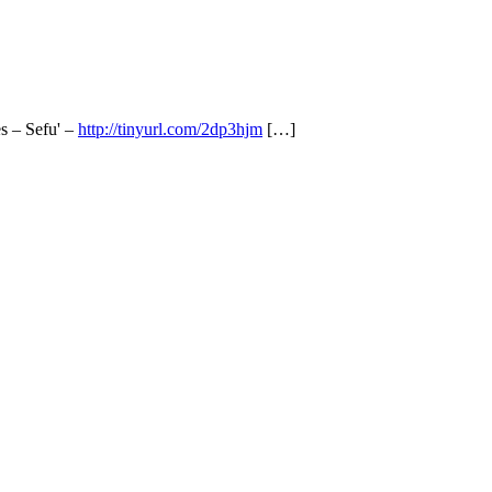
s – Sefu' –
http://tinyurl.com/2dp3hjm
[…]