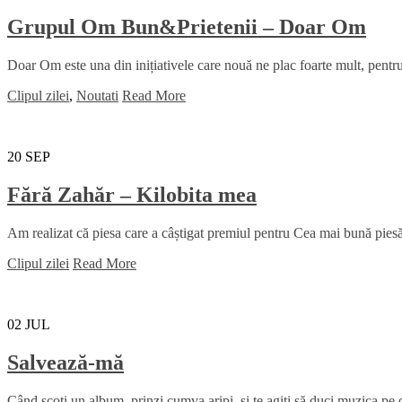
Grupul Om Bun&Prietenii – Doar Om
Doar Om este una din inițiativele care nouă ne plac foarte mult, pentru 
Clipul zilei
,
Noutati
Read More
20
SEP
Fără Zahăr – Kilobita mea
Am realizat că piesa care a câștigat premiul pentru Cea mai bună piesă 
Clipul zilei
Read More
02
JUL
Salvează-mă
Când scoți un album, prinzi cumva aripi, și te agiți să duci muzica pe ori