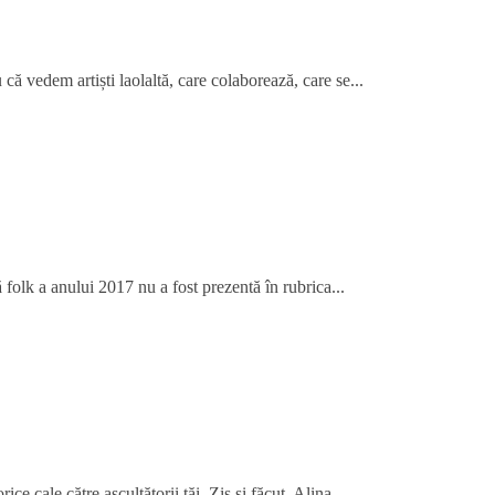
că vedem artiști laolaltă, care colaborează, care se...
folk a anului 2017 nu a fost prezentă în rubrica...
ce cale către ascultătorii tăi. Zis și făcut, Alina...