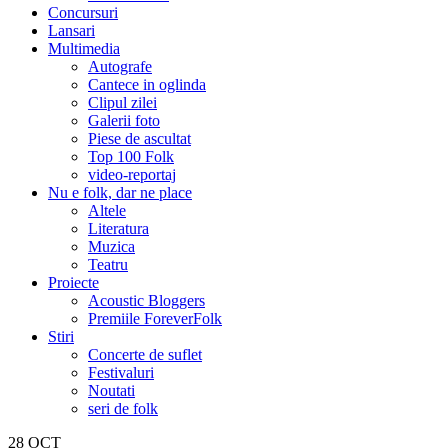
Concursuri
Lansari
Multimedia
Autografe
Cantece in oglinda
Clipul zilei
Galerii foto
Piese de ascultat
Top 100 Folk
video-reportaj
Nu e folk, dar ne place
Altele
Literatura
Muzica
Teatru
Proiecte
Acoustic Bloggers
Premiile ForeverFolk
Stiri
Concerte de suflet
Festivaluri
Noutati
seri de folk
28
OCT