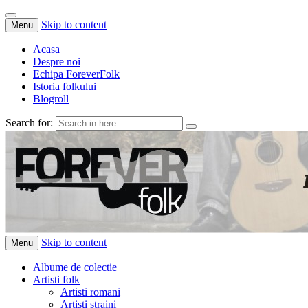
Skip to content
Menu
Acasa
Despre noi
Echipa ForeverFolk
Istoria folkului
Blogroll
Search for:
ForeverFolk
Muzica sufletului tau
Skip to content
Menu
Albume de colectie
Artisti folk
Artisti romani
Artisti straini