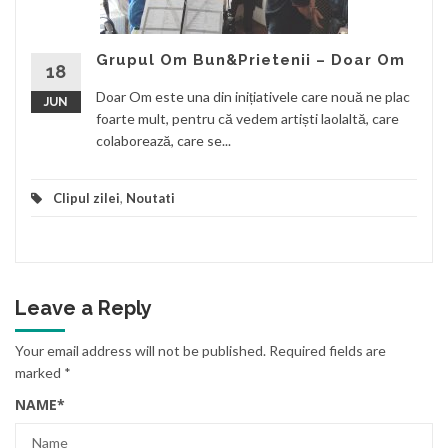
Grupul Om Bun&Prietenii – Doar Om
18
Doar Om este una din inițiativele care nouă ne plac
JUN
foarte mult, pentru că vedem artiști laolaltă, care
colaborează, care se...
Clipul zilei
,
Noutati
Leave a Reply
Your email address will not be published.
Required fields are
marked
*
NAME
*