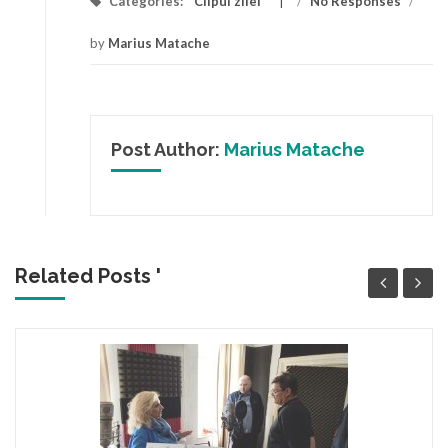
Categories:
Clipul zilei
/
No Responses
/
by
Marius Matache
Post Author:
Marius Matache
Related Posts '