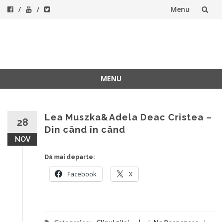
Menu
Skip
to
ForeverFolk
Muzica sufletului tau
content
MENU
Skip
to
content
Lea Muszka&Adela Deac Cristea –
28
Din când în când
NOV
Dă mai departe:
Facebook
X