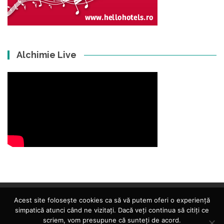
Alchimie Live
Acest site folosește cookies ca să vă putem oferi o experiență
simpatică atunci când ne vizitați. Dacă veți continua să citiți ce
scriem, vom presupune că sunteți de acord.