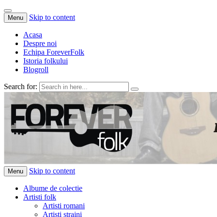
Skip to content
Menu
Acasa
Despre noi
Echipa ForeverFolk
Istoria folkului
Blogroll
Search for:
ForeverFolk
Muzica sufletului tau
Skip to content
Menu
Albume de colectie
Artisti folk
Artisti romani
Artisti straini