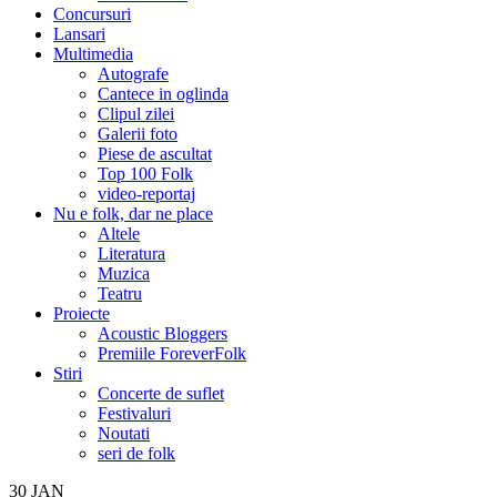
Concursuri
Lansari
Multimedia
Autografe
Cantece in oglinda
Clipul zilei
Galerii foto
Piese de ascultat
Top 100 Folk
video-reportaj
Nu e folk, dar ne place
Altele
Literatura
Muzica
Teatru
Proiecte
Acoustic Bloggers
Premiile ForeverFolk
Stiri
Concerte de suflet
Festivaluri
Noutati
seri de folk
30
JAN