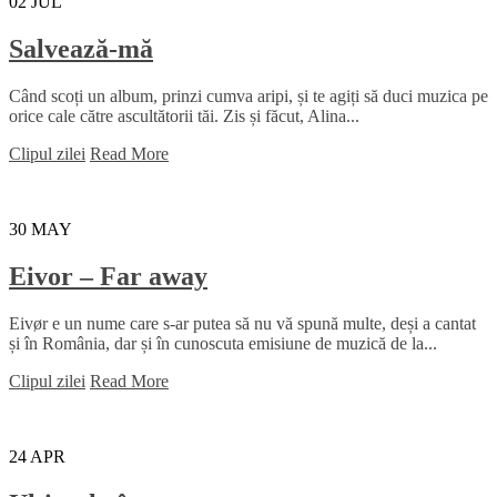
02
JUL
Salvează-mă
Când scoți un album, prinzi cumva aripi, și te agiți să duci muzica pe
orice cale către ascultătorii tăi. Zis și făcut, Alina...
Clipul zilei
Read More
30
MAY
Eivor – Far away
Eivør e un nume care s-ar putea să nu vă spună multe, deși a cantat
și în România, dar și în cunoscuta emisiune de muzică de la...
Clipul zilei
Read More
24
APR