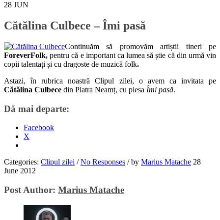
28
JUN
Cătălina Culbece – Îmi pasă
Continuăm să promovăm artiștii tineri pe
ForeverFolk,
pentru că e important ca lumea să știe că din urmă vin
copii talentați și cu dragoste de muzică folk
.
Astazi, în rubrica noastră Clipul zilei, o avem ca invitata pe
Cătălina Culbece
din Piatra Neamț, cu piesa
Îmi pasă
.
Dă mai departe:
Facebook
X
Categories:
Clipul zilei
/
No Responses
/
by
Marius Matache
28
June 2012
Post Author:
Marius Matache