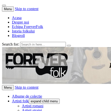
Skip to content
Menu
Acasa
Despre noi
Echipa ForeverFolk
Istoria folkului
Blogroll
Search for:
ForeverFolk
Muzica sufletului tau
Skip to content
Menu
Albume de colectie
Artisti folk
expand child menu
Artisti romani
Artisti straini