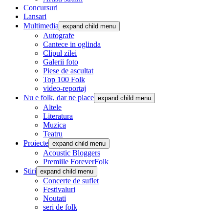
Concursuri
Lansari
Multimedia
expand child menu
Autografe
Cantece in oglinda
Clipul zilei
Galerii foto
Piese de ascultat
Top 100 Folk
video-reportaj
Nu e folk, dar ne place
expand child menu
Altele
Literatura
Muzica
Teatru
Proiecte
expand child menu
Acoustic Bloggers
Premiile ForeverFolk
Stiri
expand child menu
Concerte de suflet
Festivaluri
Noutati
seri de folk