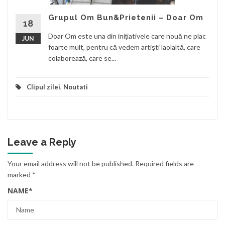
Grupul Om Bun&Prietenii – Doar Om
18
Doar Om este una din inițiativele care nouă ne plac
JUN
foarte mult, pentru că vedem artiști laolaltă, care
colaborează, care se...
Clipul zilei
,
Noutati
Leave a Reply
Your email address will not be published.
Required fields are
marked
*
NAME
*