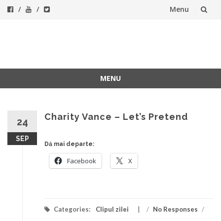
Menu
Skip
to
ForeverFolk
Muzica sufletului tau
content
MENU
Skip
to
content
Charity Vance – Let’s Pretend
24
SEP
Dă mai departe:
Facebook
X
Categories:
Clipul zilei
/
No Responses
/