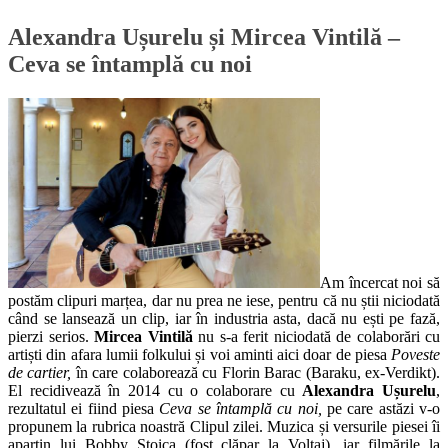
Alexandra Ușurelu și Mircea Vintilă –
Ceva se întamplă cu noi
Am încercat noi să
postăm clipuri marțea, dar nu prea ne iese, pentru că nu știi niciodată
când se lansează un clip, iar în industria asta, dacă nu ești pe fază,
pierzi serios.
Mircea Vintilă
nu s-a ferit niciodată de colaborări cu
artiști din afara lumii folkului și voi aminti aici doar de piesa
Poveste
de cartier,
în care colaborează cu Florin Barac (Baraku, ex-Verdikt).
El recidivează în 2014 cu o colaborare cu
Alexandra Ușurelu
,
rezultatul ei fiind piesa
Ceva se întamplă cu noi,
pe care astăzi v-o
propunem la rubrica noastră Clipul zilei. Muzica și versurile piesei îi
aparțin lui Bobby Stoica (fost clăpar la Voltaj), iar filmările la