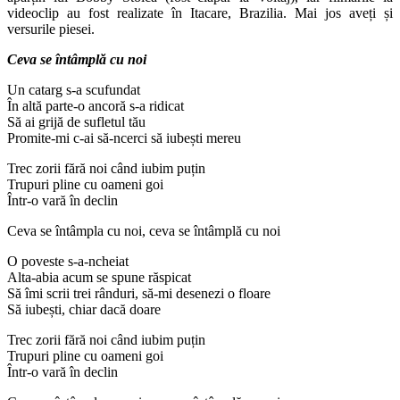
videoclip au fost realizate în Itacare, Brazilia. Mai jos aveți și
versurile piesei.
Ceva se întâmplă cu noi
Un catarg s-a scufundat
În altă parte-o ancoră s-a ridicat
Să ai grijă de sufletul tău
Promite-mi c-ai să-ncerci să iubești mereu
Trec zorii fără noi când iubim puțin
Trupuri pline cu oameni goi
Într-o vară în declin
Ceva se întâmpla cu noi, ceva se întâmplă cu noi
O poveste s-a-ncheiat
Alta-abia acum se spune răspicat
Să îmi scrii trei rânduri, să-mi desenezi o floare
Să iubești, chiar dacă doare
Trec zorii fără noi când iubim puțin
Trupuri pline cu oameni goi
Într-o vară în declin