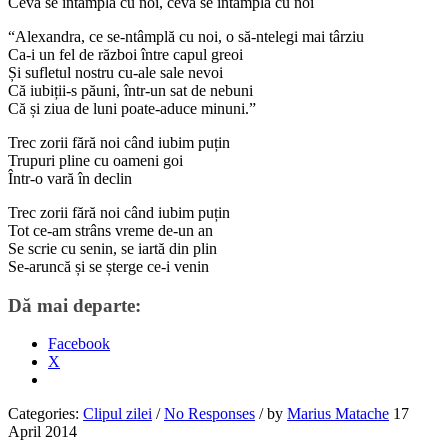
Ceva se întâmpla cu noi, ceva se întâmplă cu noi
“Alexandra, ce se-ntâmplă cu noi, o să-ntelegi mai târziu
Ca-i un fel de război între capul greoi
Și sufletul nostru cu-ale sale nevoi
Că iubiții-s păuni, într-un sat de nebuni
Că și ziua de luni poate-aduce minuni.”
Trec zorii fără noi când iubim puțin
Trupuri pline cu oameni goi
Într-o vară în declin
Trec zorii fără noi când iubim puțin
Tot ce-am strâns vreme de-un an
Se scrie cu senin, se iartă din plin
Se-aruncă și se șterge ce-i venin
Dă mai departe:
Facebook
X
Categories:
Clipul zilei
/
No Responses
/
by
Marius Matache
17
April 2014