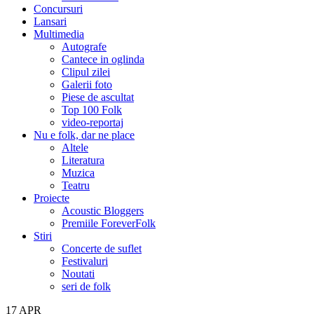
Concursuri
Lansari
Multimedia
Autografe
Cantece in oglinda
Clipul zilei
Galerii foto
Piese de ascultat
Top 100 Folk
video-reportaj
Nu e folk, dar ne place
Altele
Literatura
Muzica
Teatru
Proiecte
Acoustic Bloggers
Premiile ForeverFolk
Stiri
Concerte de suflet
Festivaluri
Noutati
seri de folk
17
APR