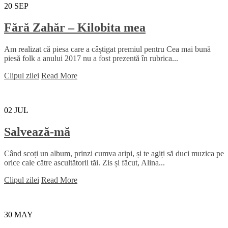
20
SEP
Fără Zahăr – Kilobita mea
Am realizat că piesa care a câștigat premiul pentru Cea mai bună
piesă folk a anului 2017 nu a fost prezentă în rubrica...
Clipul zilei
Read More
02
JUL
Salvează-mă
Când scoți un album, prinzi cumva aripi, și te agiți să duci muzica pe
orice cale către ascultătorii tăi. Zis și făcut, Alina...
Clipul zilei
Read More
30
MAY