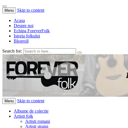
Skip to content
Menu
Acasa
Despre noi
Echipa ForeverFolk
Istoria folkului
Blogroll
Search for:
ForeverFolk
Muzica sufletului tau
Skip to content
Menu
Albume de colectie
Artisti folk
Artisti romani
Artisti straini