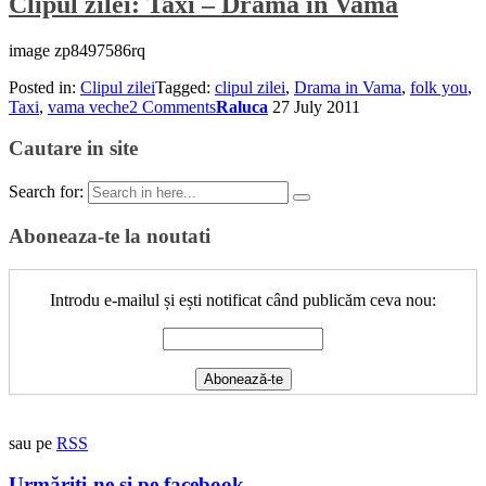
Clipul zilei: Taxi – Drama in Vama
image zp8497586rq
Posted in:
Clipul zilei
Tagged:
clipul zilei
,
Drama in Vama
,
folk you
,
Taxi
,
vama veche
2 Comments
Raluca
27 July 2011
Cautare in site
Search for:
Aboneaza-te la noutati
Introdu e-mailul și ești notificat când publicăm ceva nou:
sau pe
RSS
Urmăriți-ne și pe facebook