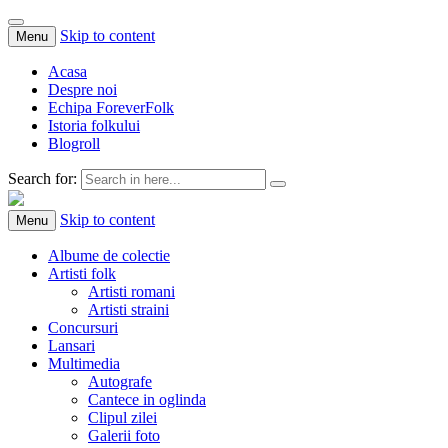
Skip to content
Menu
Acasa
Despre noi
Echipa ForeverFolk
Istoria folkului
Blogroll
Search for:
ForeverFolk
Muzica sufletului tau
Skip to content
Menu
Albume de colectie
Artisti folk
Artisti romani
Artisti straini
Concursuri
Lansari
Multimedia
Autografe
Cantece in oglinda
Clipul zilei
Galerii foto