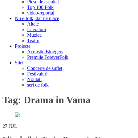
Piese de ascultat
Top 100 Folk
video-reportaj
Nu e folk, dar ne place
Altele
Literatura
Muzica
Teatru
Proiecte
Acoustic Bloggers
Premiile ForeverFolk
Stiri
Concerte de suflet
Festivaluri
Noutati
seri de folk
Tag:
Drama in Vama
27
JUL