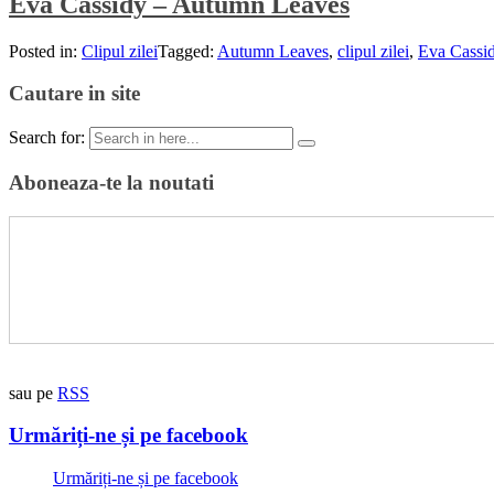
Eva Cassidy – Autumn Leaves
Posted in:
Clipul zilei
Tagged:
Autumn Leaves
,
clipul zilei
,
Eva Cassi
Cautare in site
Search for:
Aboneaza-te la noutati
sau pe
RSS
Urmăriți-ne și pe facebook
Urmăriți-ne și pe facebook