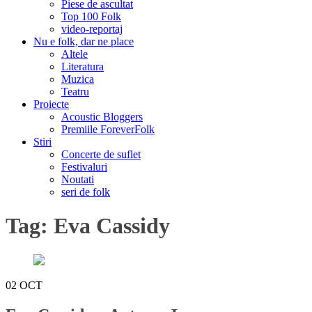
Piese de ascultat
Top 100 Folk
video-reportaj
Nu e folk, dar ne place
Altele
Literatura
Muzica
Teatru
Proiecte
Acoustic Bloggers
Premiile ForeverFolk
Stiri
Concerte de suflet
Festivaluri
Noutati
seri de folk
Tag:
Eva Cassidy
02
OCT