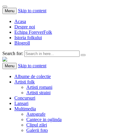
Skip to content
Menu
Acasa
Despre noi
Echipa ForeverFolk
Istoria folkului
Blogroll
Search for:
ForeverFolk
Muzica sufletului tau
Skip to content
Menu
Albume de colectie
Artisti folk
Artisti romani
Artisti straini
Concursuri
Lansari
Multimedia
Autografe
Cantece in oglinda
Clipul zilei
Galerii foto