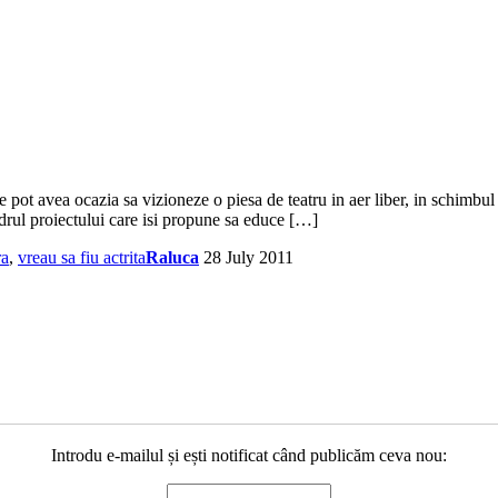
rte pot avea ocazia sa vizioneze o piesa de teatru in aer liber, in schimb
drul proiectului care isi propune sa educe […]
ra
,
vreau sa fiu actrita
Raluca
28 July 2011
Introdu e-mailul și ești notificat când publicăm ceva nou: