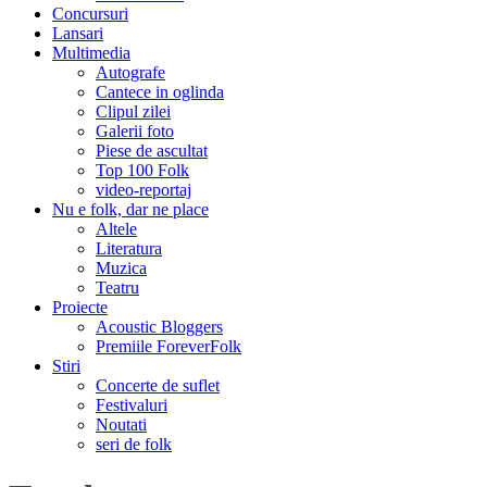
Concursuri
Lansari
Multimedia
Autografe
Cantece in oglinda
Clipul zilei
Galerii foto
Piese de ascultat
Top 100 Folk
video-reportaj
Nu e folk, dar ne place
Altele
Literatura
Muzica
Teatru
Proiecte
Acoustic Bloggers
Premiile ForeverFolk
Stiri
Concerte de suflet
Festivaluri
Noutati
seri de folk