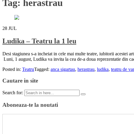
Tag:
herastrau
28
JUL
Ludika – Teatru la 1 leu
Desi stagiunea s-a incheiat in cele mai multe teatre, iubitorii acestei a
Luni, 1 august, Ludika va invita la cea de-a doua reprezentatie din ca
Posted in:
Teatru
Tagged:
anca sigartau
,
herastrau
,
ludika
,
teatru de va
Cautare in site
Search for:
Aboneaza-te la noutati