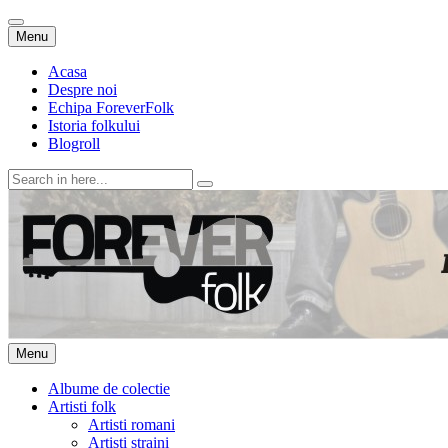
Skip
Menu
to
content
Acasa
Despre noi
Echipa ForeverFolk
Istoria folkului
Blogroll
Search
for:
ForeverFolk
Muzica sufletului tau
Skip
Menu
to
content
Albume de colectie
Artisti folk
Artisti romani
Artisti straini