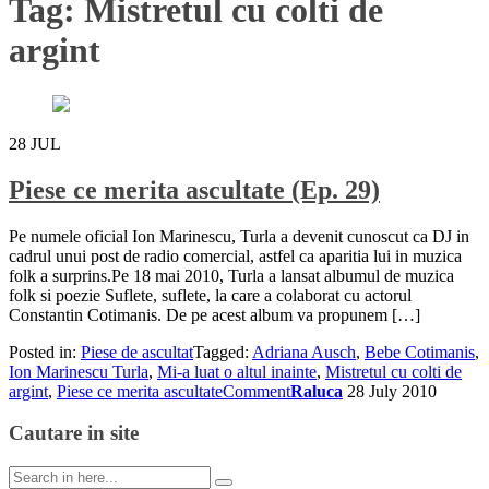
Tag:
Mistretul cu colti de
argint
28
JUL
Piese ce merita ascultate (Ep. 29)
Pe numele oficial Ion Marinescu, Turla a devenit cunoscut ca DJ in
cadrul unui post de radio comercial, astfel ca aparitia lui in muzica
folk a surprins.Pe 18 mai 2010, Turla a lansat albumul de muzica
folk si poezie Suflete, suflete, la care a colaborat cu actorul
Constantin Cotimanis. De pe acest album va propunem […]
Posted in:
Piese de ascultat
Tagged:
Adriana Ausch
,
Bebe Cotimanis
,
Ion Marinescu Turla
,
Mi-a luat o altul inainte
,
Mistretul cu colti de
argint
,
Piese ce merita ascultate
Comment
Raluca
28 July 2010
Cautare in site
Search