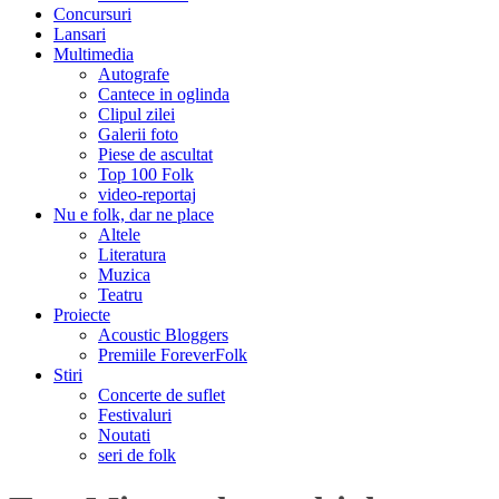
Concursuri
Lansari
Multimedia
Autografe
Cantece in oglinda
Clipul zilei
Galerii foto
Piese de ascultat
Top 100 Folk
video-reportaj
Nu e folk, dar ne place
Altele
Literatura
Muzica
Teatru
Proiecte
Acoustic Bloggers
Premiile ForeverFolk
Stiri
Concerte de suflet
Festivaluri
Noutati
seri de folk