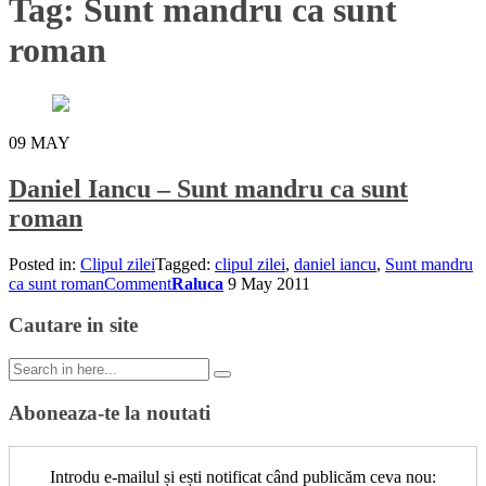
Tag:
Sunt mandru ca sunt
roman
09
MAY
Daniel Iancu – Sunt mandru ca sunt
roman
Posted in:
Clipul zilei
Tagged:
clipul zilei
,
daniel iancu
,
Sunt mandru
ca sunt roman
Comment
Raluca
9 May 2011
Cautare in site
Search
for:
Aboneaza-te la noutati
Introdu e-mailul și ești notificat când publicăm ceva nou: