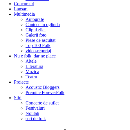
Concursuri
Lansari
Multimedia
Autografe
Cantece in oglinda
Clipul zilei
Galerii foto
Piese de ascultat
Top 100 Folk
video-reportaj
Nu e folk, dar ne place
Altele
Literatura
Muzica
Teatru
Proiecte
Acoustic Bloggers
Premiile ForeverFolk
Stiri
Concerte de suflet
Festivaluri
Noutati
seri de folk