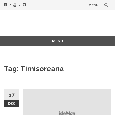
Menu
Skip
to
ForeverFolk
Muzica sufletului tau
content
MENU
Skip
to
content
Tag:
Timisoreana
17
DEC