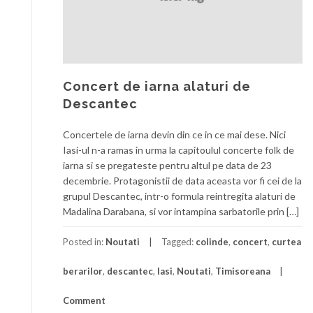
Concert de iarna alaturi de
Descantec
Concertele de iarna devin din ce in ce mai dese. Nici
Iasi-ul n-a ramas in urma la capitoulul concerte folk de
iarna si se pregateste pentru altul pe data de 23
decembrie. Protagonistii de data aceasta vor fi cei de la
grupul Descantec, intr-o formula reintregita alaturi de
Madalina Darabana, si vor intampina sarbatorile prin […]
Posted in:
Noutati
Tagged:
colinde
,
concert
,
curtea
berarilor
,
descantec
,
Iasi
,
Noutati
,
Timisoreana
Comment