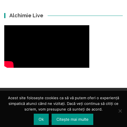
Alchimie Live
Acest site folosește cookies ca să vă putem oferi o experiență
simpatică atunci când ne vizitați. Dacă veți continua să citiți ce
scriem, vom presupune că sunteți de acord.
Ok
Citește mai multe
Islemag
powered by
WordPress