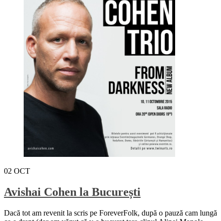
02
OCT
Avishai Cohen la București
Dacă tot am revenit la scris pe ForeverFolk, după o pauză cam lungă