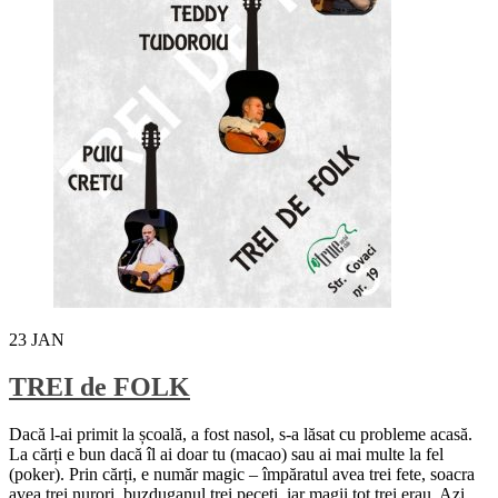
23
JAN
TREI de FOLK
Dacă l-ai primit la școală, a fost nasol, s-a lăsat cu probleme acasă.
La cărți e bun dacă îl ai doar tu (macao) sau ai mai multe la fel
(poker). Prin cărți, e număr magic – împăratul avea trei fete, soacra
avea trei nurori, buzduganul trei peceți, iar magii tot trei erau. Azi