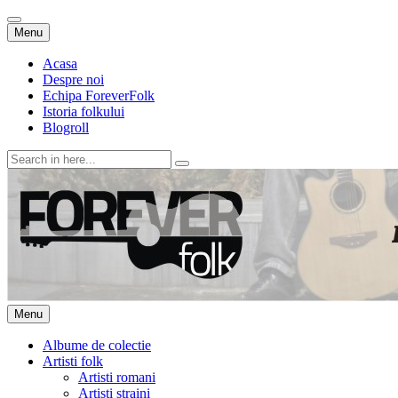
Skip
Menu
to
content
Acasa
Despre noi
Echipa ForeverFolk
Istoria folkului
Blogroll
Search
for:
ForeverFolk
Muzica sufletului tau
Skip
Menu
to
content
Albume de colectie
Artisti folk
Artisti romani
Artisti straini