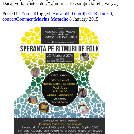
Dacă, vorba cântecului, “gândim la fel, simțim la fel”, vă […]
Posted in:
Noutati
Tagged:
Ansamblul Gurdjieff
,
Bucuresti
,
concert
Comment
Marius Matache
8 January 2015