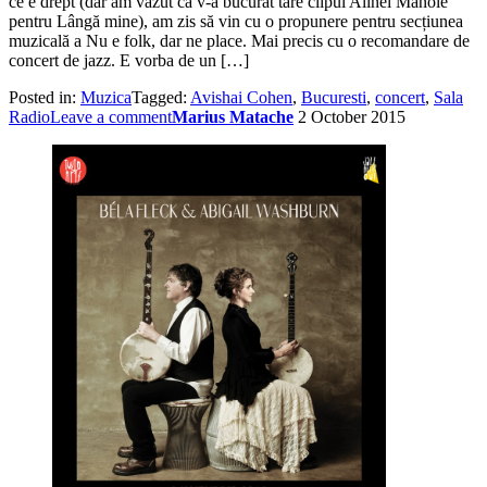
ce e drept (dar am văzut că v-a bucurat tare clipul Alinei Manole
pentru Lângă mine), am zis să vin cu o propunere pentru secțiunea
muzicală a Nu e folk, dar ne place. Mai precis cu o recomandare de
concert de jazz. E vorba de un […]
Posted in:
Muzica
Tagged:
Avishai Cohen
,
Bucuresti
,
concert
,
Sala
Radio
Leave a comment
Marius Matache
2 October 2015