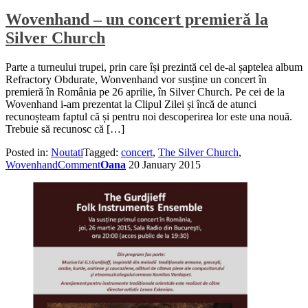
Wovenhand – un concert premieră la
Silver Church
Parte a turneului trupei, prin care își prezintă cel de-al șaptelea album
Refractory Obdurate, Wonvenhand vor susține un concert în
premieră în România pe 26 aprilie, în Silver Church. Pe cei de la
Wovenhand i-am prezentat la Clipul Zilei și încă de atunci
recunoșteam faptul că și pentru noi descoperirea lor este una nouă.
Trebuie să recunosc că […]
Posted in:
Noutati
Tagged:
concert
,
The Silver Church
,
Wovenhand
Comment
Oana
20 January 2015