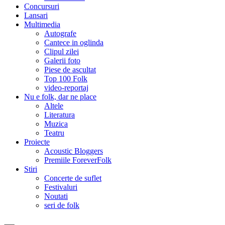
Concursuri
Lansari
Multimedia
Autografe
Cantece in oglinda
Clipul zilei
Galerii foto
Piese de ascultat
Top 100 Folk
video-reportaj
Nu e folk, dar ne place
Altele
Literatura
Muzica
Teatru
Proiecte
Acoustic Bloggers
Premiile ForeverFolk
Stiri
Concerte de suflet
Festivaluri
Noutati
seri de folk