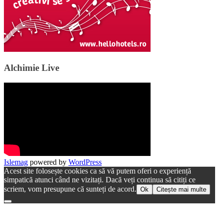
Alchimie Live
Islemag
powered by
WordPress
Acest site folosește cookies ca să vă putem oferi o experiență
simpatică atunci când ne vizitați. Dacă veți continua să citiți ce
scriem, vom presupune că sunteți de acord.
Ok
Citește mai multe