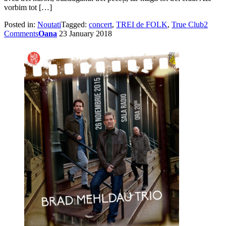
vorbim tot […]
Posted in:
Noutati
Tagged:
concert
,
TREI de FOLK
,
True Club
2
Comments
Oana
23 January 2018