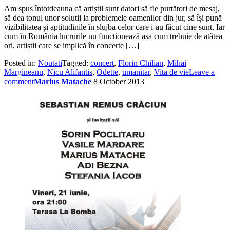
Am spus întotdeauna că artiștii sunt datori să fie purtători de mesaj,
să dea tonul unor solutii la problemele oamenilor din jur, să își pună
vizibilitatea și aptitudinile în slujba celor care i-au făcut cine sunt. Iar
cum în România lucrurile nu functionează așa cum trebuie de atâtea
ori, artiștii care se implică în concerte […]
Posted in:
Noutati
Tagged:
concert
,
Florin Chilian
,
Mihai
Margineanu
,
Nicu Alifantis
,
Odette
,
umanitar
,
Vita de vie
Leave a
comment
Marius Matache
8 October 2013