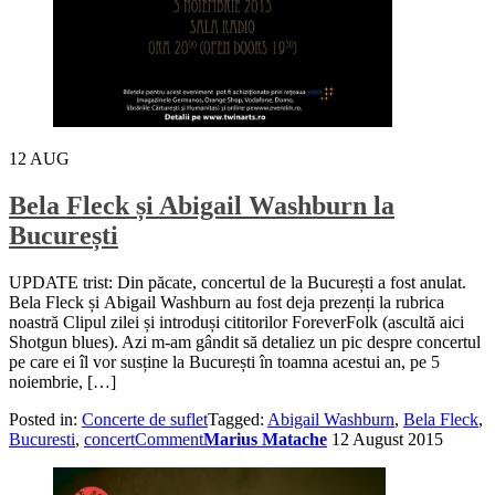
12
AUG
Bela Fleck și Abigail Washburn la
București
UPDATE trist: Din păcate, concertul de la București a fost anulat.
Bela Fleck și Abigail Washburn au fost deja prezenți la rubrica
noastră Clipul zilei și introduși cititorilor ForeverFolk (ascultă aici
Shotgun blues). Azi m-am gândit să detaliez un pic despre concertul
pe care ei îl vor susține la București în toamna acestui an, pe 5
noiembrie, […]
Posted in:
Concerte de suflet
Tagged:
Abigail Washburn
,
Bela Fleck
,
Bucuresti
,
concert
Comment
Marius Matache
12 August 2015