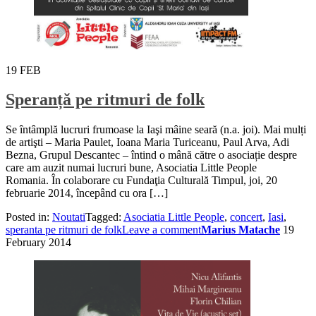
19
FEB
Speranță pe ritmuri de folk
Se întâmplă lucruri frumoase la Iaşi mâine seară (n.a. joi). Mai mulți
de artişti – Maria Paulet, Ioana Maria Turiceanu, Paul Arva, Adi
Bezna, Grupul Descantec – întind o mână către o asociație despre
care am auzit numai lucruri bune, Asociatia Little People
Romania. În colaborare cu Fundaţia Culturală Timpul, joi, 20
februarie 2014, începând cu ora […]
Posted in:
Noutati
Tagged:
Asociatia Little People
,
concert
,
Iasi
,
speranta pe ritmuri de folk
Leave a comment
Marius Matache
19
February 2014