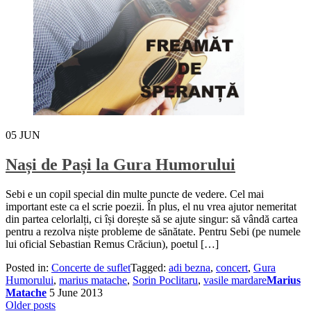
05
JUN
Nași de Pași la Gura Humorului
Sebi e un copil special din multe puncte de vedere. Cel mai
important este ca el scrie poezii. În plus, el nu vrea ajutor nemeritat
din partea celorlalți, ci își dorește să se ajute singur: să vândă cartea
pentru a rezolva niște probleme de sănătate. Pentru Sebi (pe numele
lui oficial Sebastian Remus Crăciun), poetul […]
Posted in:
Concerte de suflet
Tagged:
adi bezna
,
concert
,
Gura
Humorului
,
marius matache
,
Sorin Poclitaru
,
vasile mardare
Marius
Matache
5 June 2013
Posts
Older posts