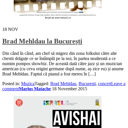
18
NOV
Brad Mehldau la București
Din când în când, am chef să migrez din zona folkului către alte
chestii drăguțe ce se întâmplă pe la noi, în partea nealterată a ce
numim pompos showbiz. De această dată către jazz și un muzician
american (cu ceva origini germane după nume, aș zice eu) și anume
Brad Mehldau. Faptul că pianul a fost mereu în […]
Posted in:
Muzica
Tagged:
Brad Mehldau
,
Bucuresti
,
concert
Leave a
comment
Marius Matache
18 November 2015