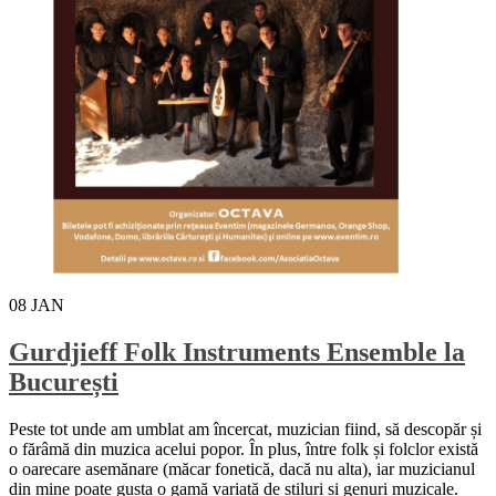
08
JAN
Gurdjieff Folk Instruments Ensemble la
București
Peste tot unde am umblat am încercat, muzician fiind, să descopăr și
o fărâmă din muzica acelui popor. În plus, între folk și folclor există
o oarecare asemănare (măcar fonetică, dacă nu alta), iar muzicianul
din mine poate gusta o gamă variată de stiluri și genuri muzicale.