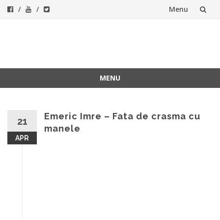
Menu
Skip
to
ForeverFolk
Muzica sufletului tau
content
MENU
Skip
to
content
Emeric Imre – Fata de crasma cu
21
manele
APR