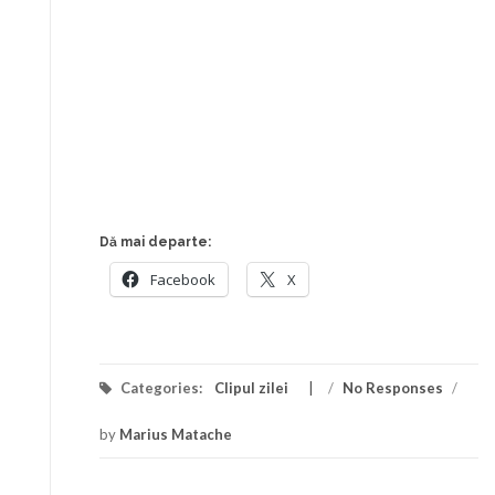
Dă mai departe:
Facebook
X
Categories:
Clipul zilei
/
No Responses
/
by
Marius Matache