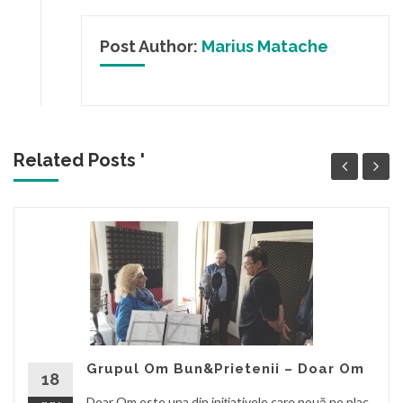
Post Author:
Marius Matache
Related Posts '
Grupul Om Bun&Prietenii – Doar Om
18
Doar Om este una din inițiativele care nouă ne plac