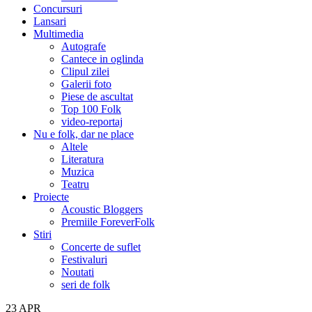
Concursuri
Lansari
Multimedia
Autografe
Cantece in oglinda
Clipul zilei
Galerii foto
Piese de ascultat
Top 100 Folk
video-reportaj
Nu e folk, dar ne place
Altele
Literatura
Muzica
Teatru
Proiecte
Acoustic Bloggers
Premiile ForeverFolk
Stiri
Concerte de suflet
Festivaluri
Noutati
seri de folk
23
APR