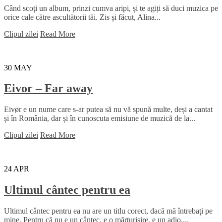
Când scoți un album, prinzi cumva aripi, și te agiți să duci muzica pe
orice cale către ascultătorii tăi. Zis și făcut, Alina...
Clipul zilei
Read More
30
MAY
Eivor – Far away
Eivør e un nume care s-ar putea să nu vă spună multe, deși a cantat
și în România, dar și în cunoscuta emisiune de muzică de la...
Clipul zilei
Read More
24
APR
Ultimul cântec pentru ea
Ultimul cântec pentru ea nu are un titlu corect, dacă mă întrebați pe
mine. Pentru că nu e un cântec, e o mărturisire, e un adio,...