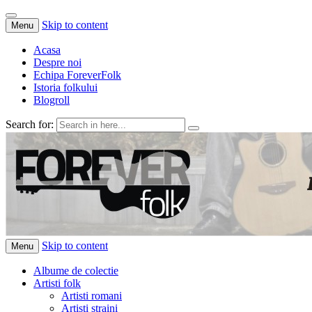
Skip to content
Menu
Acasa
Despre noi
Echipa ForeverFolk
Istoria folkului
Blogroll
Search for:
ForeverFolk
Muzica sufletului tau
Skip to content
Menu
Albume de colectie
Artisti folk
Artisti romani
Artisti straini