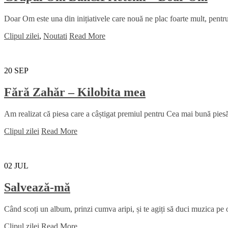
Doar Om este una din inițiativele care nouă ne plac foarte mult, pentru 
Clipul zilei
,
Noutati
Read More
20
SEP
Fără Zahăr – Kilobita mea
Am realizat că piesa care a câștigat premiul pentru Cea mai bună piesă 
Clipul zilei
Read More
02
JUL
Salvează-mă
Când scoți un album, prinzi cumva aripi, și te agiți să duci muzica pe ori
Clipul zilei
Read More