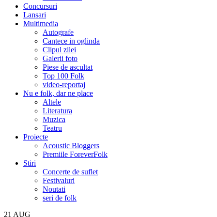
Concursuri
Lansari
Multimedia
Autografe
Cantece in oglinda
Clipul zilei
Galerii foto
Piese de ascultat
Top 100 Folk
video-reportaj
Nu e folk, dar ne place
Altele
Literatura
Muzica
Teatru
Proiecte
Acoustic Bloggers
Premiile ForeverFolk
Stiri
Concerte de suflet
Festivaluri
Noutati
seri de folk
21
AUG