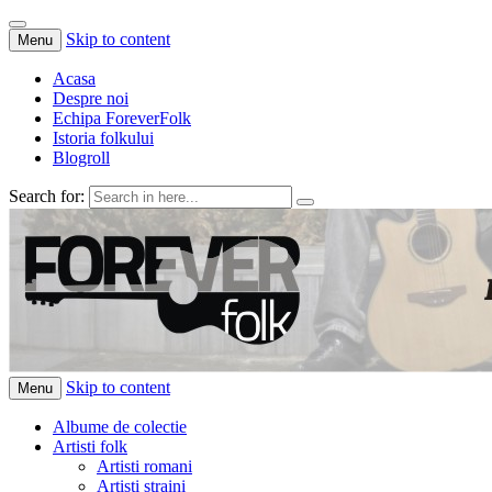
Skip to content
Menu
Acasa
Despre noi
Echipa ForeverFolk
Istoria folkului
Blogroll
Search for:
ForeverFolk
Muzica sufletului tau
Skip to content
Menu
Albume de colectie
Artisti folk
Artisti romani
Artisti straini