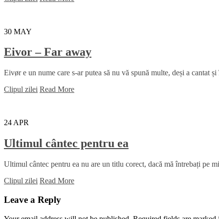
30
MAY
Eivor – Far away
Eivør e un nume care s-ar putea să nu vă spună multe, deși a cantat și
Clipul zilei
Read More
24
APR
Ultimul cântec pentru ea
Ultimul cântec pentru ea nu are un titlu corect, dacă mă întrebați pe mi
Clipul zilei
Read More
Leave a Reply
Your email address will not be published.
Required fields are marked