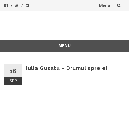
Menu
Skip
to
ForeverFolk
Muzica sufletului tau
content
MENU
Skip
to
content
Iulia Gusatu – Drumul spre el
16
SEP