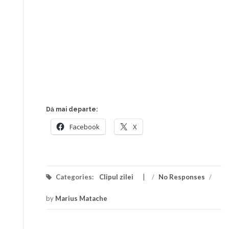
Dă mai departe:
Facebook
X
Categories:
Clipul zilei
/
No Responses
/
by
Marius Matache